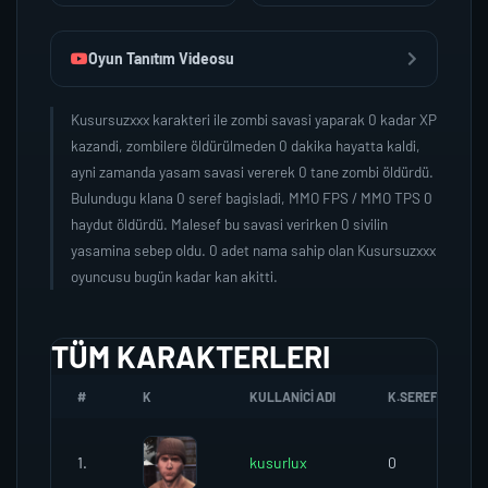
Oyun Tanıtım Videosu
Kusursuzxxx karakteri ile zombi savasi yaparak 0 kadar XP
kazandi, zombilere öldürülmeden 0 dakika hayatta kaldi,
ayni zamanda yasam savasi vererek 0 tane zombi öldürdü.
Bulundugu klana 0 seref bagisladi, MMO FPS / MMO TPS 0
haydut öldürdü. Malesef bu savasi verirken 0 sivilin
yasamina sebep oldu. 0 adet nama sahip olan Kusursuzxxx
oyuncusu bugün kadar kan akitti.
TÜM KARAKTERLERI
#
K
KULLANICI ADI
K.SEREFI
1.
kusurlux
0