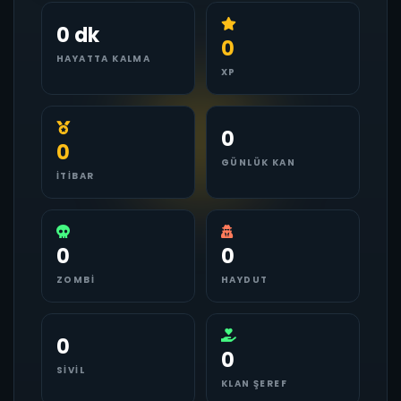
0 dk
0
HAYATTA KALMA
XP
0
0
GÜNLÜK KAN
İTIBAR
0
0
ZOMBI
HAYDUT
0
0
SIVIL
KLAN ŞEREF