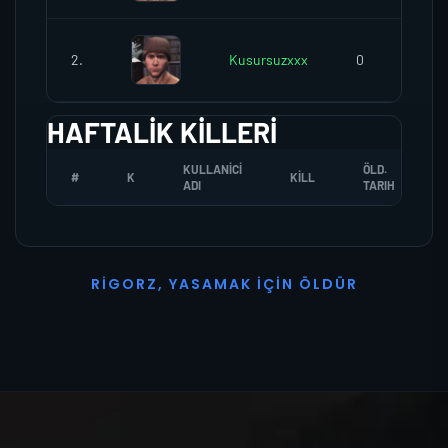
2.
Kusursuzxxx
0
HAFTALIK KILLERI
KULLANICI
ÖLD.
#
K
KILL
ADI
TARIH
R
I
G
O
R
Z
,
Y
A
S
A
M
A
K
İ
Ç
I
N
Ö
L
D
Ü
R