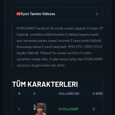
Oyun Tanıtım Videosu
KYRAJINWP karakteri ile zombi savasi yaparak 0 kadar XP
kazandi, zombilere öldürülmeden 0 dakika hayatta kaldi,
ayni zamanda yasam savasi vererek 0 tane zombi öldürdü.
Bulundugu klana 0 seref bagisladi, MMO FPS / MMO TPS 0
haydut öldürdü. Malesef bu savasi verirken 0 sivilin
yasamina sebep oldu. 0 adet nama sahip olan KYRAJINWP
oyuncusu bugün kadar kan akitti.
TÜM KARAKTERLERI
#
K
KULLANICI ADI
K.SEREFI
1.
KYRAJINWP
0