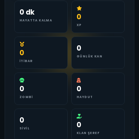
0 dk
0
HAYATTA KALMA
XP
0
0
GÜNLÜK KAN
İTIBAR
0
0
ZOMBI
HAYDUT
0
0
SIVIL
KLAN ŞEREF