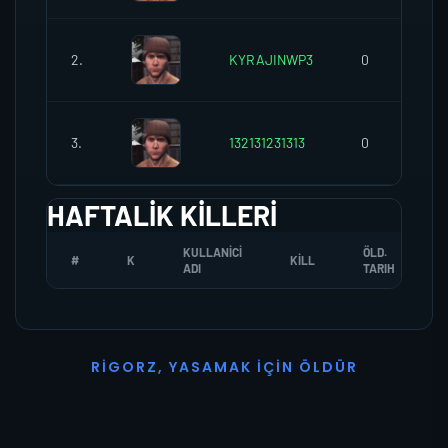
2.
KYRAJINWP3
0
3.
132131231313
0
HAFTALIK KILLERI
KULLANICI
ÖLD.
#
K
KILL
ADI
TARIH
R
I
G
O
R
Z
,
Y
A
S
A
M
A
K
İ
Ç
I
N
Ö
L
D
Ü
R