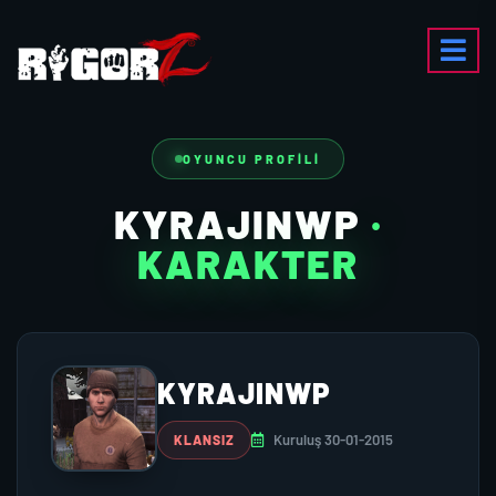
OYUNCU PROFILI
KYRAJINWP
·
KARAKTER
KYRAJINWP
Kuruluş 30-01-2015
KLANSIZ