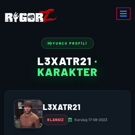
OYUNCU PROFILI
L3XATR21
·
KARAKTER
L3XATR21
Kuruluş 17-08-2023
KLANSIZ