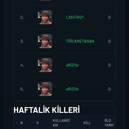
2.
L3X4TR21
0
3.
TİİİCARETBABA
0
4.
xRİZOx
0
5.
xRIZOx
0
HAFTALIK KILLERI
KULLANICI
ÖLD.
#
K
KILL
ADI
TARIH