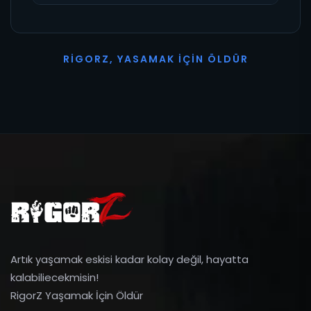
R
I
G
O
R
Z
,
Y
A
S
A
M
A
K
İ
Ç
I
N
Ö
L
D
Ü
R
Artık yaşamak eskisi kadar kolay değil, hayatta
kalabiliecekmisin!
RigorZ Yaşamak İçin Öldür