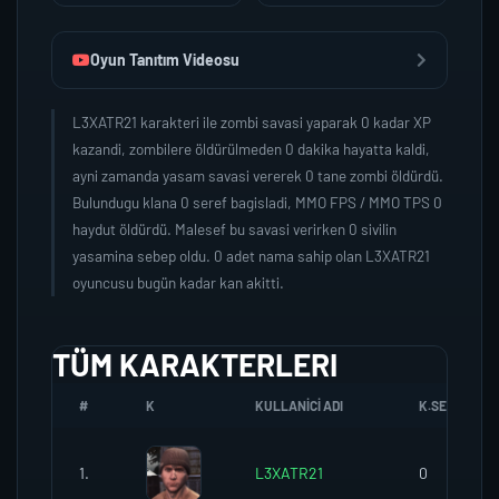
Oyun Tanıtım Videosu
L3XATR21 karakteri ile zombi savasi yaparak 0 kadar XP
kazandi, zombilere öldürülmeden 0 dakika hayatta kaldi,
ayni zamanda yasam savasi vererek 0 tane zombi öldürdü.
Bulundugu klana 0 seref bagisladi, MMO FPS / MMO TPS 0
haydut öldürdü. Malesef bu savasi verirken 0 sivilin
yasamina sebep oldu. 0 adet nama sahip olan L3XATR21
oyuncusu bugün kadar kan akitti.
TÜM KARAKTERLERI
#
K
KULLANICI ADI
K.SEREFI
1.
L3XATR21
0