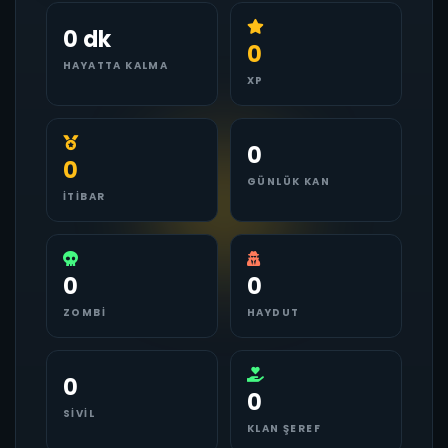
0 dk
0
HAYATTA KALMA
XP
0
0
GÜNLÜK KAN
İTIBAR
0
0
ZOMBI
HAYDUT
0
0
SIVIL
KLAN ŞEREF