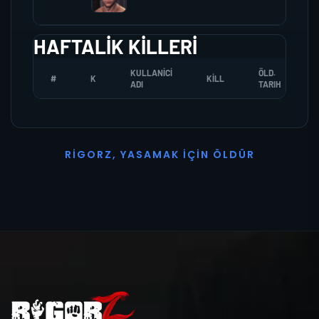
HAFTALIK KILLERI
KULLANICI
ÖLD.
#
K
KILL
ADI
TARIH
R
I
G
O
R
Z
,
Y
A
S
A
M
A
K
İ
Ç
I
N
Ö
L
D
Ü
R