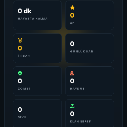
0 dk
0
HAYATTA KALMA
XP
0
0
GÜNLÜK KAN
İTIBAR
0
0
ZOMBI
HAYDUT
0
0
SIVIL
KLAN ŞEREF