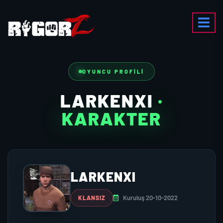
OYUNCU PROFILI
LARKENXI
·
KARAKTER
LARKENXI
Kuruluş 20-10-2022
KLANSIZ