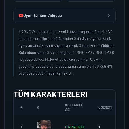
Oyun Tanıtım Videosu
LARKENXI karakteri ile zombi savasi yaparak 0 kadar XP
kazandi, zombilere öldürülmeden 0 dakika hayatta kaldi,
ayni zamanda yasam savasi vererek 0 tane zombi öldürdü.
Bulundugu klana 0 seref bagisladi, MMO FPS / MMO TPS 0
haydut öldürdü. Malesef bu savasi verirken 0 sivilin
yasamina sebep oldu. 0 adet nama sahip olan LARKENXI
oyuncusu bugün kadar kan akitti.
TÜM KARAKTERLERI
KULLANICI
#
K
K.SEREFI
Z
ADI
1.
LARKENXI
0
0