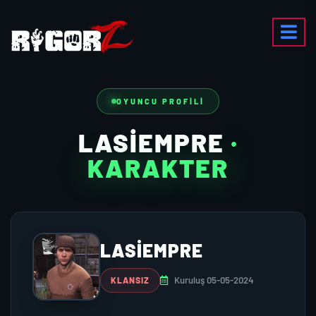
OYUNCU PROFILI
LASIEMPRE
·
KARAKTER
LASIEMPRE
Kuruluş 05-05-2024
KLANSIZ