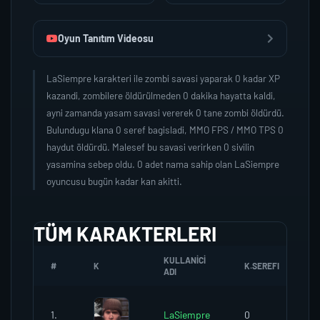
Oyun Tanıtım Videosu
LaSiempre karakteri ile zombi savasi yaparak 0 kadar XP
kazandi, zombilere öldürülmeden 0 dakika hayatta kaldi,
ayni zamanda yasam savasi vererek 0 tane zombi öldürdü.
Bulundugu klana 0 seref bagisladi, MMO FPS / MMO TPS 0
haydut öldürdü. Malesef bu savasi verirken 0 sivilin
yasamina sebep oldu. 0 adet nama sahip olan LaSiempre
oyuncusu bugün kadar kan akitti.
TÜM KARAKTERLERI
KULLANICI
#
K
K.SEREFI
Z
ADI
1.
LaSiempre
0
0