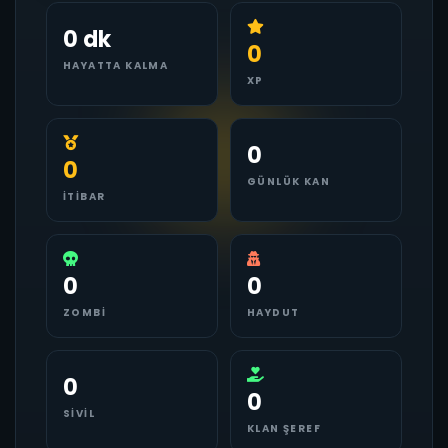
0 dk
0
HAYATTA KALMA
XP
0
0
GÜNLÜK KAN
İTIBAR
0
0
ZOMBI
HAYDUT
0
0
SIVIL
KLAN ŞEREF