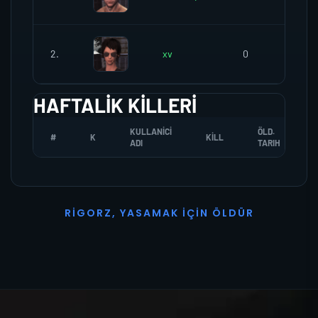
2.
xv
0
0
HAFTALIK KILLERI
KULLANICI
ÖLD.
#
K
KILL
ADI
TARIH
R
I
G
O
R
Z
,
Y
A
S
A
M
A
K
İ
Ç
I
N
Ö
L
D
Ü
R