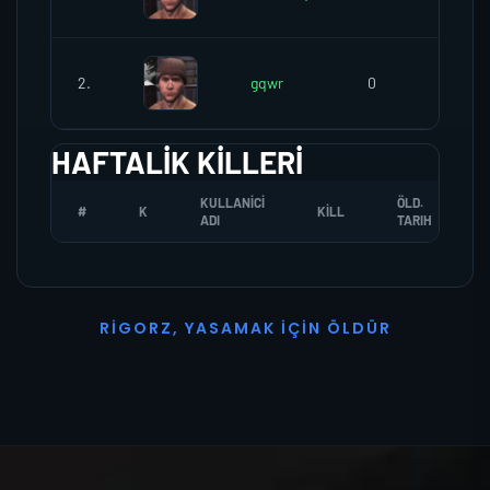
2.
gqwr
0
0
HAFTALIK KILLERI
KULLANICI
ÖLD.
#
K
KILL
ADI
TARIH
R
I
G
O
R
Z
,
Y
A
S
A
M
A
K
İ
Ç
I
N
Ö
L
D
Ü
R