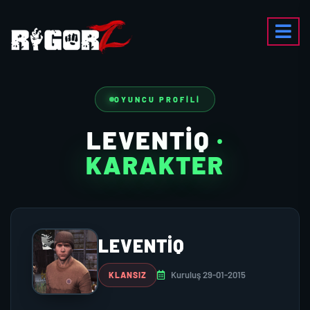
OYUNCU PROFILI
LEVENTIQ
·
KARAKTER
LEVENTIQ
Kuruluş 29-01-2015
KLANSIZ