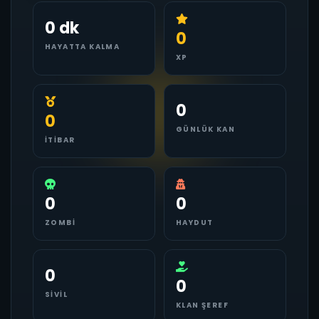
0 dk
0
HAYATTA KALMA
XP
0
0
GÜNLÜK KAN
İTIBAR
0
0
ZOMBI
HAYDUT
0
0
SIVIL
KLAN ŞEREF