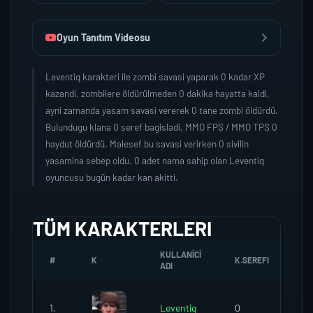
Oyun Tanıtım Videosu
Leventiq karakteri ile zombi savasi yaparak 0 kadar XP
kazandi, zombilere öldürülmeden 0 dakika hayatta kaldi,
ayni zamanda yasam savasi vererek 0 tane zombi öldürdü.
Bulundugu klana 0 seref bagisladi, MMO FPS / MMO TPS 0
haydut öldürdü. Malesef bu savasi verirken 0 sivilin
yasamina sebep oldu. 0 adet nama sahip olan Leventiq
oyuncusu bugün kadar kan akitti.
TÜM KARAKTERLERI
KULLANICI
#
K
K.SEREFI
ZO
ADI
1.
Leventiq
0
0