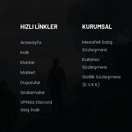
HIZLI LİNKLER
KURUMSAL
Mesafeli Satış
Anasayfa
Sözleşmesi
indir
Kullanıcı
Klanlar
Sözleşmesi
Market
Gizlilik Sözleşmesi
Duyurular
(K.V.K.K)
Sıralamalar
VPNSiz Discord
Giriş İndir