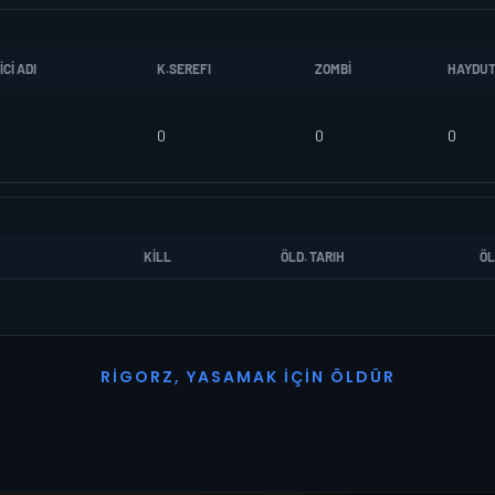
CI ADI
K.SEREFI
ZOMBI
HAYDU
0
0
0
KILL
ÖLD. TARIH
ÖL
R
I
G
O
R
Z
,
Y
A
S
A
M
A
K
İ
Ç
I
N
Ö
L
D
Ü
R