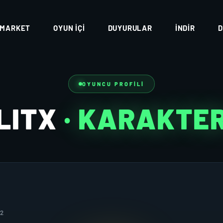
MARKET
OYUN İÇI
DUYURULAR
İNDIR
D
OYUNCU PROFILI
LITX
· KARAKTE
22