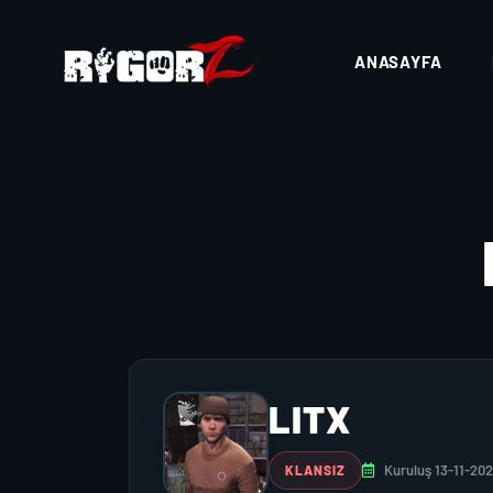
ANASAYFA
LITX
Kuruluş 13-11-20
KLANSIZ