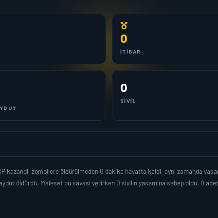
0
İTIBAR
0
SIVIL
YDUT
 XP kazandi, zombilere öldürülmeden 0 dakika hayatta kaldi, ayni zamanda yas
ydut öldürdü. Malesef bu savasi verirken 0 sivilin yasamina sebep oldu. 0 ad