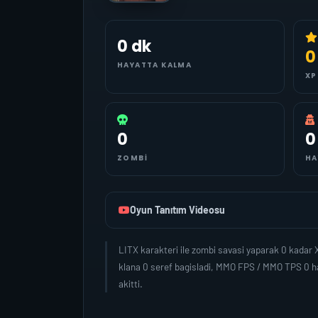
0 dk
0
HAYATTA KALMA
XP
0
0
ZOMBI
HA
Oyun Tanıtım Videosu
LITX karakteri ile zombi savasi yaparak 0 kadar
klana 0 seref bagisladi, MMO FPS / MMO TPS 0 ha
akitti.