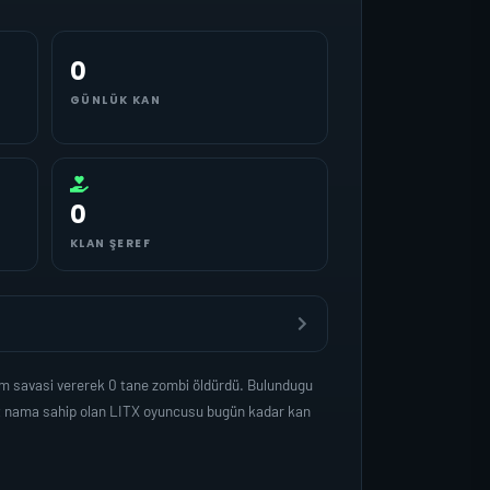
0
GÜNLÜK KAN
0
KLAN ŞEREF
am savasi vererek 0 tane zombi öldürdü. Bulundugu
et nama sahip olan LITX oyuncusu bugün kadar kan