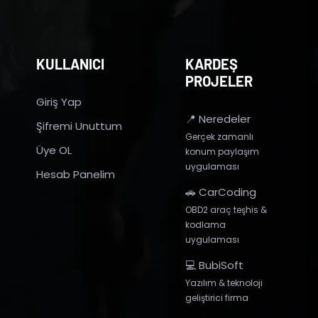
KULLANICI
KARDEŞ
PROJELER
Giriş Yap
📍 Neredeler
Şifremi Unuttum
Gerçek zamanlı
Üye OL
konum paylaşım
uygulaması
Hesab Panelim
🚗 CarCoding
OBD2 araç teşhis &
kodlama
uygulaması
💻 BubiSoft
Yazılım & teknoloji
geliştirici firma