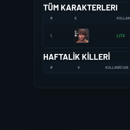
TÜM KARAKTERLERI
#
K
KULLANI
1.
LITX
HAFTALIK KILLERI
#
K
KULLANICI ADI