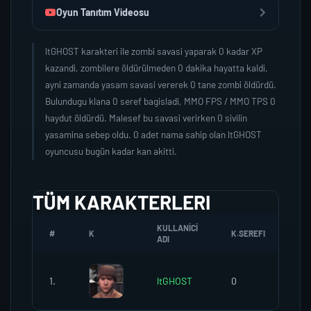
Oyun Tanıtım Videosu
ltGHOST karakteri ile zombi savasi yaparak 0 kadar XP
kazandi, zombilere öldürülmeden 0 dakika hayatta kaldi,
ayni zamanda yasam savasi vererek 0 tane zombi öldürdü.
Bulundugu klana 0 seref bagisladi, MMO FPS / MMO TPS 0
haydut öldürdü. Malesef bu savasi verirken 0 sivilin
yasamina sebep oldu. 0 adet nama sahip olan ltGHOST
oyuncusu bugün kadar kan akitti.
TÜM KARAKTERLERI
KULLANICI
#
K
K.SEREFI
ZO
ADI
1.
ltGHOST
0
0