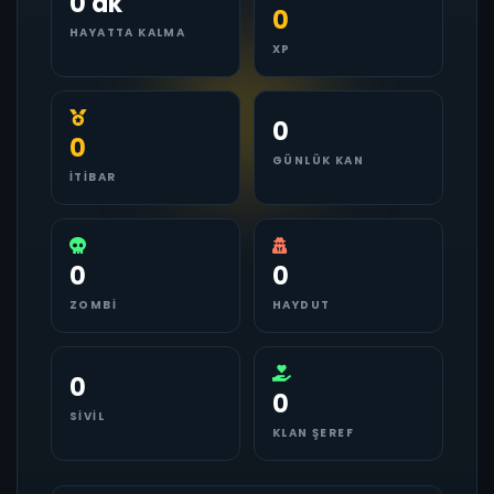
0 dk
0
HAYATTA KALMA
XP
0
0
GÜNLÜK KAN
İTIBAR
0
0
ZOMBI
HAYDUT
0
0
SIVIL
KLAN ŞEREF