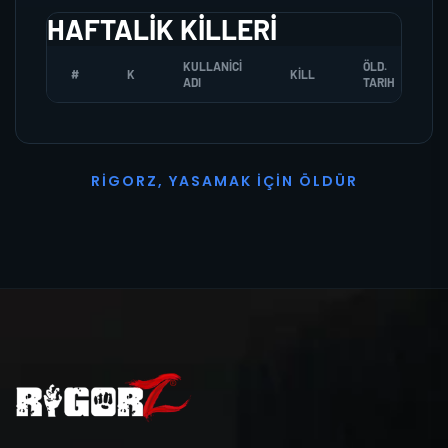
HAFTALIK KILLERI
KULLANICI
ÖLD.
#
K
KILL
ADI
TARIH
R
I
G
O
R
Z
,
Y
A
S
A
M
A
K
İ
Ç
I
N
Ö
L
D
Ü
R