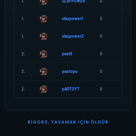
1.
SLaYPOWER
0
0
1.
slaypower1
0
0
1.
slaypower2
0
0
2.
pastll
0
0
2.
pastopa
0
0
2.
pASTOYT
0
0
R
I
G
O
R
Z
,
Y
A
S
A
M
A
K
I
Ç
I
N
Ö
L
D
Ü
R