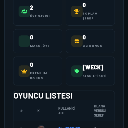
0
2
TOPLAM
ÜYE SAYISI
ŞEREF
0
0
MAKS. ÜYE
GC BONUS
0
[WECK]
PREMIUM
KLAN ETIKETI
BONUS
OYUNCU LISTESI
KLANA
KULLANICI
#
K
VERDIGI
ZOMB
ADI
SEREF