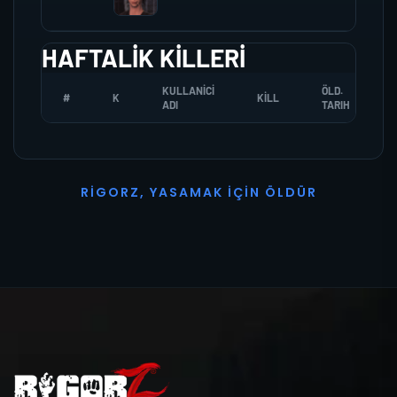
HAFTALIK KILLERI
KULLANICI
ÖLD.
#
K
KILL
ADI
TARIH
R
I
G
O
R
Z
,
Y
A
S
A
M
A
K
İ
Ç
I
N
Ö
L
D
Ü
R