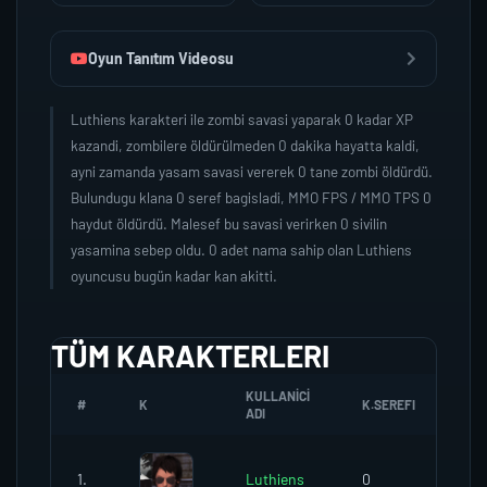
Oyun Tanıtım Videosu
Luthiens karakteri ile zombi savasi yaparak 0 kadar XP
kazandi, zombilere öldürülmeden 0 dakika hayatta kaldi,
ayni zamanda yasam savasi vererek 0 tane zombi öldürdü.
Bulundugu klana 0 seref bagisladi, MMO FPS / MMO TPS 0
haydut öldürdü. Malesef bu savasi verirken 0 sivilin
yasamina sebep oldu. 0 adet nama sahip olan Luthiens
oyuncusu bugün kadar kan akitti.
TÜM KARAKTERLERI
KULLANICI
#
K
K.SEREFI
ZO
ADI
1.
Luthiens
0
0