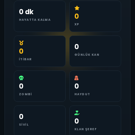
0 dk
0
HAYATTA KALMA
XP
0
0
GÜNLÜK KAN
İTIBAR
0
0
ZOMBI
HAYDUT
0
0
SIVIL
KLAN ŞEREF