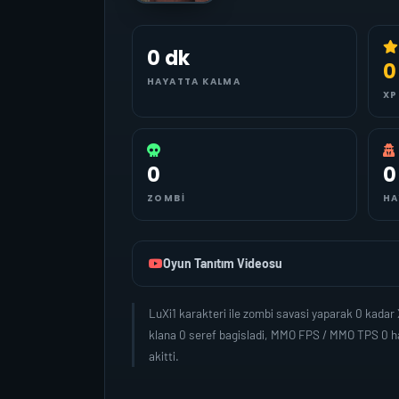
0 dk
0
HAYATTA KALMA
XP
0
0
ZOMBI
HA
Oyun Tanıtım Videosu
LuXi1 karakteri ile zombi savasi yaparak 0 kada
klana 0 seref bagisladi, MMO FPS / MMO TPS 0 ha
akitti.