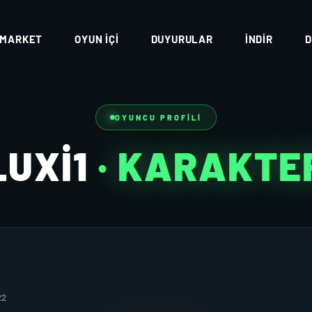
MARKET
OYUN İÇI
DUYURULAR
İNDIR
D
OYUNCU PROFILI
LUXI1
· KARAKTE
22