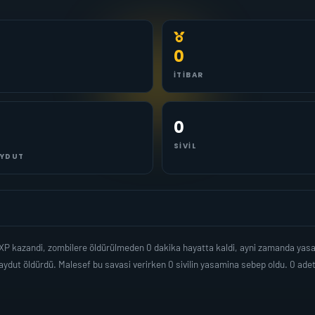
0
İTIBAR
0
SIVIL
YDUT
r XP kazandi, zombilere öldürülmeden 0 dakika hayatta kaldi, ayni zamanda ya
ydut öldürdü. Malesef bu savasi verirken 0 sivilin yasamina sebep oldu. 0 ad