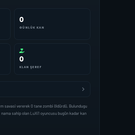
0
GÜNLÜK KAN
0
KLAN ŞEREF
sam savasi vererek 0 tane zombi öldürdü. Bulundugu
et nama sahip olan LuXi1 oyuncusu bugün kadar kan