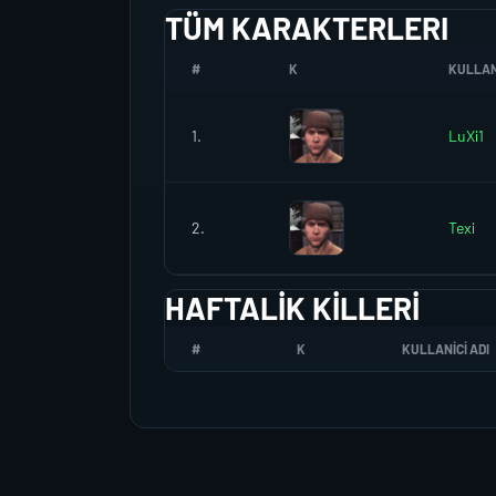
TÜM KARAKTERLERI
#
K
KULLANI
1.
LuXi1
2.
Texi
HAFTALIK KILLERI
#
K
KULLANICI ADI