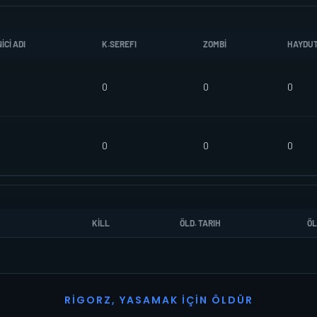
CI ADI
K.SEREFI
ZOMBI
HAYDU
0
0
0
0
0
0
KILL
ÖLD. TARIH
ÖL
R
I
G
O
R
Z
,
Y
A
S
A
M
A
K
İ
Ç
I
N
Ö
L
D
Ü
R