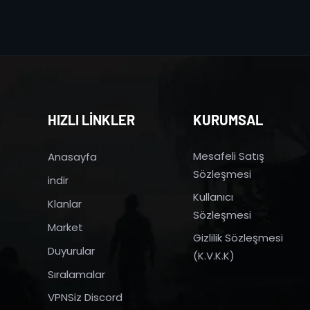
HIZLI LİNKLER
KURUMSAL
Mesafeli Satış
Anasayfa
Sözleşmesi
indir
Kullanıcı
Klanlar
Sözleşmesi
Market
Gizlilik Sözleşmesi
Duyurular
(K.V.K.K)
Sıralamalar
VPNSiz Discord