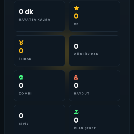
0 dk
0
HAYATTA KALMA
XP
0
0
GÜNLÜK KAN
İTIBAR
0
0
ZOMBI
HAYDUT
0
0
SIVIL
KLAN ŞEREF