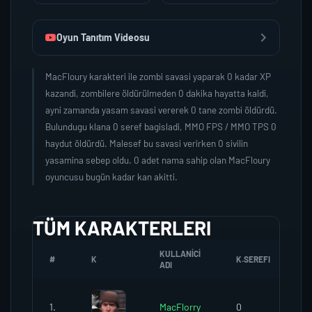
Oyun Tanıtım Videosu
MacFloury karakteri ile zombi savasi yaparak 0 kadar XP
kazandi, zombilere öldürülmeden 0 dakika hayatta kaldi,
ayni zamanda yasam savasi vererek 0 tane zombi öldürdü.
Bulundugu klana 0 seref bagisladi, MMO FPS / MMO TPS 0
haydut öldürdü. Malesef bu savasi verirken 0 sivilin
yasamina sebep oldu. 0 adet nama sahip olan MacFloury
oyuncusu bugün kadar kan akitti.
TÜM KARAKTERLERI
KULLANICI
#
K
K.SEREFI
Z
ADI
1.
MacFlorry
0
0