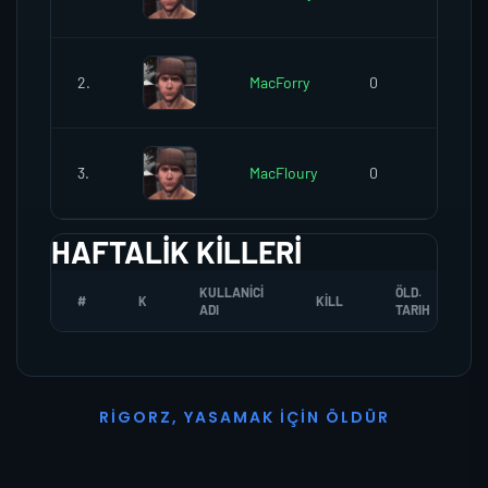
2.
MacForry
0
0
3.
MacFloury
0
0
HAFTALIK KILLERI
KULLANICI
ÖLD.
#
K
KILL
ADI
TARIH
R
I
G
O
R
Z
,
Y
A
S
A
M
A
K
İ
Ç
I
N
Ö
L
D
Ü
R