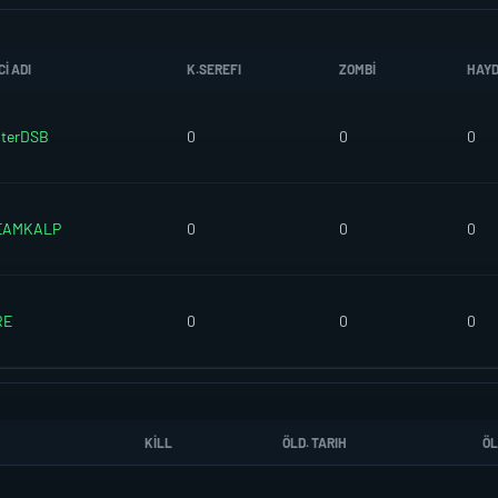
I ADI
K.SEREFI
ZOMBI
HAY
sterDSB
0
0
0
EAMKALP
0
0
0
RE
0
0
0
KILL
ÖLD. TARIH
ÖL