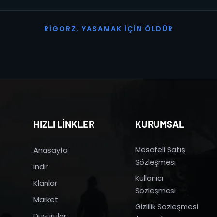
R
I
G
O
R
Z
,
Y
A
S
A
M
A
K
İ
Ç
I
N
Ö
L
D
Ü
R
HIZLI LİNKLER
KURUMSAL
Mesafeli Satış
Anasayfa
Sözleşmesi
indir
Kullanıcı
Klanlar
Sözleşmesi
Market
Gizlilik Sözleşmesi
Duyurular