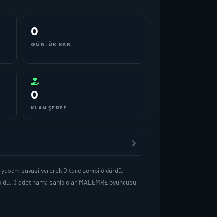
0
GÜNLÜK KAN
0
KLAN ŞEREF
 yasam savasi vererek 0 tane zombi öldürdü.
p oldu. 0 adet nama sahip olan MALEMRE oyuncusu