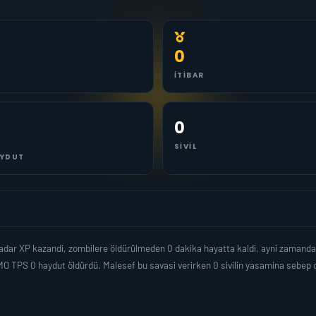
0
İTIBAR
0
SIVIL
YDUT
dar XP kazandi, zombilere öldürülmeden 0 dakika hayatta kaldi, ayni zamanda
MO TPS 0 haydut öldürdü. Malesef bu savasi verirken 0 sivilin yasamina sebe