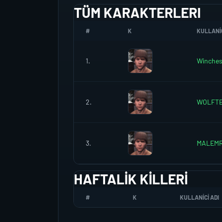
TÜM KARAKTERLERI
#
K
KULLANIC
1.
Winche
2.
WOLFT
3.
MALEM
HAFTALIK KILLERI
#
K
KULLANICI ADI