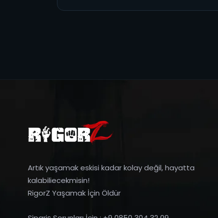
Artık yaşamak eskisi kadar kolay değil, hayatta
kalabiliecekmisin!
RigorZ Yaşamak İçin Öldür
Sipariş Sorunları İçin : +9 0850 304 32 09