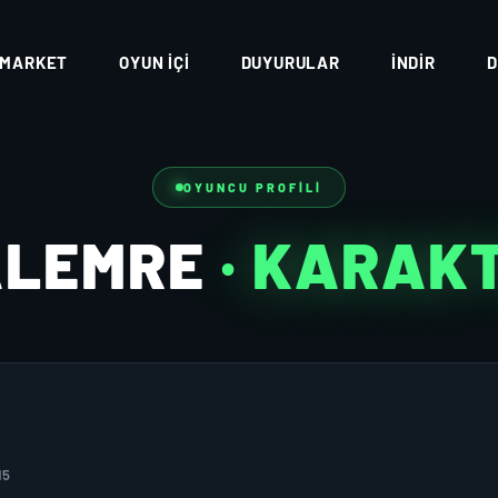
MARKET
OYUN İÇI
DUYURULAR
İNDIR
D
OYUNCU PROFILI
LEMRE
· KARAK
15