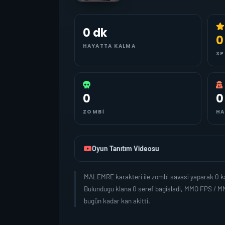
0 dk
0
HAYATTA KALMA
XP
0
0
ZOMBI
HA
Oyun Tanıtım Videosu
MALEMRE karakteri ile zombi savasi yaparak 0 ka
Bulundugu klana 0 seref bagisladi, MMO FPS / M
bugün kadar kan akitti.