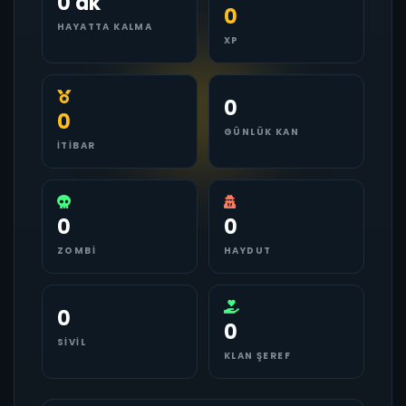
0 dk
0
HAYATTA KALMA
XP
0
0
GÜNLÜK KAN
İTIBAR
0
0
ZOMBI
HAYDUT
0
0
SIVIL
KLAN ŞEREF