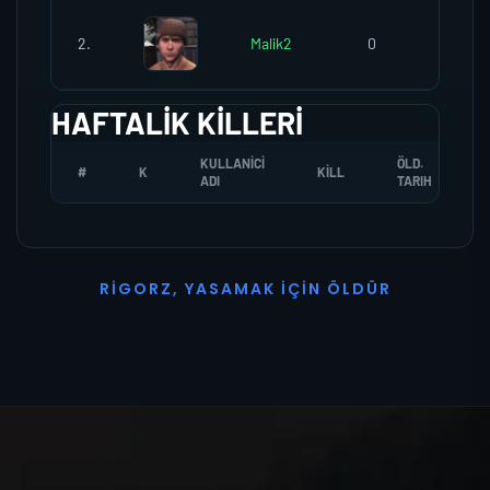
2.
Malik2
0
0
HAFTALIK KILLERI
KULLANICI
ÖLD.
#
K
KILL
ADI
TARIH
R
I
G
O
R
Z
,
Y
A
S
A
M
A
K
İ
Ç
I
N
Ö
L
D
Ü
R