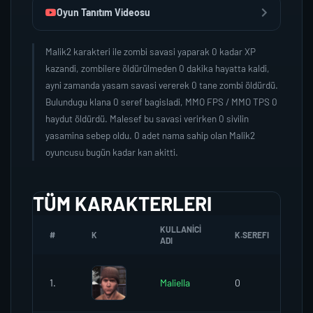
Oyun Tanıtım Videosu
Malik2 karakteri ile zombi savasi yaparak 0 kadar XP
kazandi, zombilere öldürülmeden 0 dakika hayatta kaldi,
ayni zamanda yasam savasi vererek 0 tane zombi öldürdü.
Bulundugu klana 0 seref bagisladi, MMO FPS / MMO TPS 0
haydut öldürdü. Malesef bu savasi verirken 0 sivilin
yasamina sebep oldu. 0 adet nama sahip olan Malik2
oyuncusu bugün kadar kan akitti.
TÜM KARAKTERLERI
KULLANICI
#
K
K.SEREFI
ZO
ADI
1.
Maliella
0
0