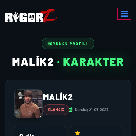
OYUNCU PROFILI
MALIK2
· KARAKTER
MALIK2
Kuruluş 21-05-2023
KLANSIZ