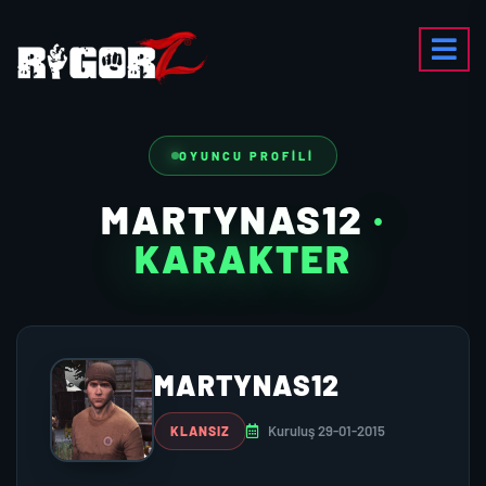
OYUNCU PROFILI
MARTYNAS12
·
KARAKTER
MARTYNAS12
Kuruluş 29-01-2015
KLANSIZ