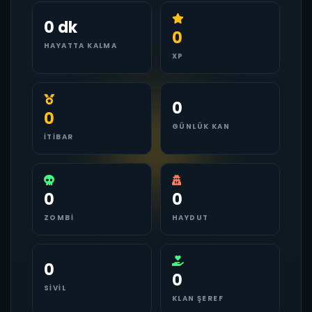
0 dk
0
HAYATTA KALMA
XP
0
0
GÜNLÜK KAN
İTIBAR
0
0
ZOMBI
HAYDUT
0
0
SIVIL
KLAN ŞEREF