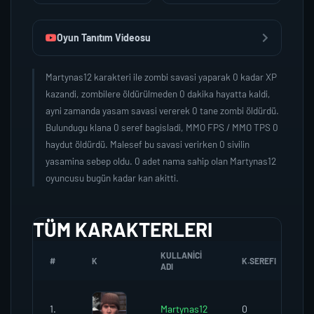
Oyun Tanıtım Videosu
Martynas12 karakteri ile zombi savasi yaparak 0 kadar XP
kazandi, zombilere öldürülmeden 0 dakika hayatta kaldi,
ayni zamanda yasam savasi vererek 0 tane zombi öldürdü.
Bulundugu klana 0 seref bagisladi, MMO FPS / MMO TPS 0
haydut öldürdü. Malesef bu savasi verirken 0 sivilin
yasamina sebep oldu. 0 adet nama sahip olan Martynas12
oyuncusu bugün kadar kan akitti.
TÜM KARAKTERLERI
KULLANICI
#
K
K.SEREFI
ADI
1.
Martynas12
0