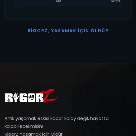
ADI
TARIH
R
I
G
O
R
Z
,
Y
A
S
A
M
A
K
İ
Ç
I
N
Ö
L
D
Ü
R
Artık yaşamak eskisi kadar kolay değil, hayatta
kalabiliecekmisin!
RigorZ Yaşamak İçin Öldür