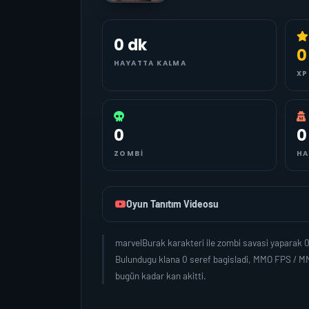
0 dk
0
HAYATTA KALMA
XP
0
0
ZOMBI
HA
Oyun Tanıtım Videosu
marvelBurak karakteri ile zombi savasi yaparak 
Bulundugu klana 0 seref bagisladi, MMO FPS / MM
bugün kadar kan akitti.