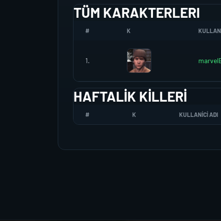
TÜM KARAKTERLERI
#
K
KULLANI
1.
marvel
HAFTALIK KILLERI
#
K
KULLANICI ADI