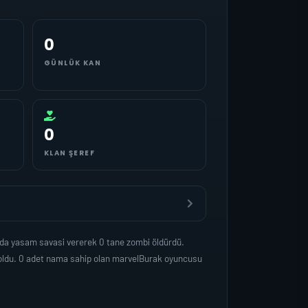
0
GÜNLÜK KAN
0
KLAN ŞEREF
nda yasam savasi vererek 0 tane zombi öldürdü.
 oldu. 0 adet nama sahip olan marvelBurak oyuncusu