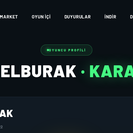
MARKET
OYUN İÇI
DUYURULAR
İNDIR
D
OYUNCU PROFILI
VELBURAK
· KAR
AK
22