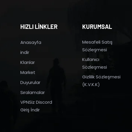
HIZLI LİNKLER
KURUMSAL
Mesafeli Satış
Anasayfa
Sözleşmesi
indir
Kullanıcı
Klanlar
Sözleşmesi
Market
Gizlilik Sözleşmesi
Duyurular
(K.V.K.K)
Sıralamalar
VPNSiz Discord
Giriş İndir