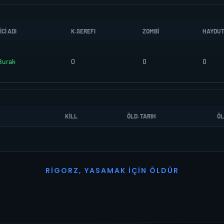
CI ADI
K.SEREFI
ZOMBI
HAYDU
Burak
0
0
0
KILL
ÖLD. TARIH
ÖL
R
I
G
O
R
Z
,
Y
A
S
A
M
A
K
İ
Ç
I
N
Ö
L
D
Ü
R