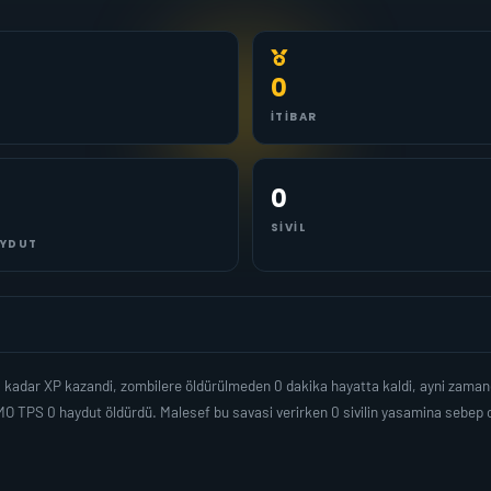
0
İTIBAR
0
SIVIL
YDUT
0 kadar XP kazandi, zombilere öldürülmeden 0 dakika hayatta kaldi, ayni zama
O TPS 0 haydut öldürdü. Malesef bu savasi verirken 0 sivilin yasamina sebep