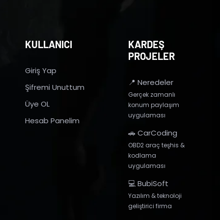
KULLANICI
KARDEŞ
PROJELER
Giriş Yap
📍 Neredeler
Şifremi Unuttum
Gerçek zamanlı
Üye OL
konum paylaşım
uygulaması
Hesab Panelim
🚗 CarCoding
OBD2 araç teşhis &
kodlama
uygulaması
💻 BubiSoft
Yazılım & teknoloji
geliştirici firma