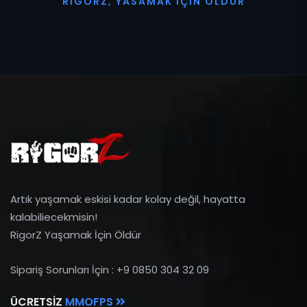
R
I
G
O
R
Z
,
Y
A
S
A
M
A
K
İ
Ç
I
N
Ö
L
D
Ü
R
Artık yaşamak eskisi kadar kolay değil, hayatta
kalabiliecekmisin!
RigorZ Yaşamak İçin Öldür
Sipariş Sorunları İçin : +9 0850 304 32 09
ÜCRETSIZ
MMOFPS