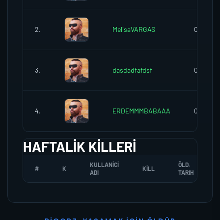
2.
MelisaVARGAS
0
3.
dasdadfafdsf
0
4.
ERDEMMMBABAAA
0
HAFTALIK KILLERI
KULLANICI
ÖLD.
#
K
KILL
ADI
TARIH