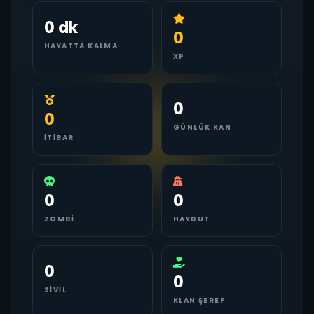
0 dk
0
HAYATTA KALMA
XP
0
0
GÜNLÜK KAN
İTIBAR
0
0
ZOMBI
HAYDUT
0
0
SIVIL
KLAN ŞEREF