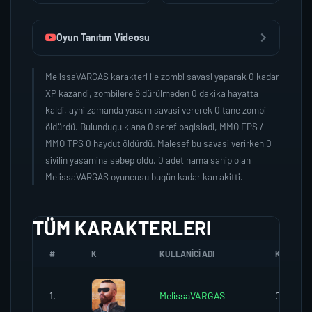
Oyun Tanıtım Videosu
MelissaVARGAS karakteri ile zombi savasi yaparak 0 kadar
XP kazandi, zombilere öldürülmeden 0 dakika hayatta
kaldi, ayni zamanda yasam savasi vererek 0 tane zombi
öldürdü. Bulundugu klana 0 seref bagisladi, MMO FPS /
MMO TPS 0 haydut öldürdü. Malesef bu savasi verirken 0
sivilin yasamina sebep oldu. 0 adet nama sahip olan
MelissaVARGAS oyuncusu bugün kadar kan akitti.
TÜM KARAKTERLERI
#
K
KULLANICI ADI
K.SEREFI
1.
MelissaVARGAS
0