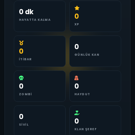
0 dk
0
HAYATTA KALMA
XP
0
0
GÜNLÜK KAN
İTIBAR
0
0
ZOMBI
HAYDUT
0
0
SIVIL
KLAN ŞEREF