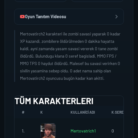
Oyun Tanıtım Videosu
Mertovatirch2 karakteri ile zombi savasi yaparak 0 kadar
XP kazandi, zombilere öldürülmeden 0 dakika hayatta
kaldi, ayni zamanda yasam savasi vererek 0 tane zombi
öldürdü. Bulundugu klana 0 seref bagisladi, MMO FPS /
MMO TPS 0 haydut öldürdü. Malesef bu savasi verirken 0
sivilin yasamina sebep oldu. 0 adet nama sahip olan
Mertovatirch2 oyuncusu bugün kadar kan akitti.
TÜM KARAKTERLERI
#
K
KULLANICI ADI
K.SEREFI
1.
Mertovatrich1
0