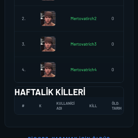
2.
Mertovatirch2
0
3.
Mertovatrich3
0
4.
Mertovatrich4
0
HAFTALIK KILLERI
KULLANICI
ÖLD.
#
K
KILL
ADI
TARIH