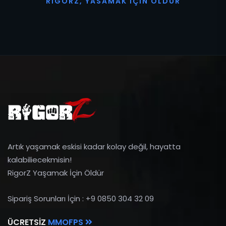
R
I
G
O
R
Z
,
Y
A
S
A
M
A
K
İ
Ç
I
N
Ö
L
D
Ü
R
Artık yaşamak eskisi kadar kolay değil, hayatta
kalabiliecekmisin!
RigorZ Yaşamak İçin Öldür
Sipariş Sorunları İçin : +9 0850 304 32 09
ÜCRETSIZ
MMOFPS