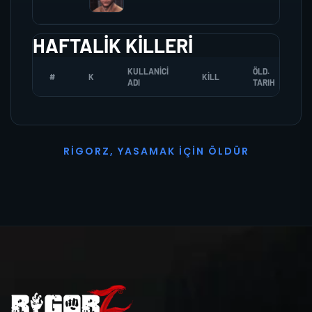
HAFTALIK KILLERI
KULLANICI
ÖLD.
#
K
KILL
ADI
TARIH
R
I
G
O
R
Z
,
Y
A
S
A
M
A
K
İ
Ç
I
N
Ö
L
D
Ü
R