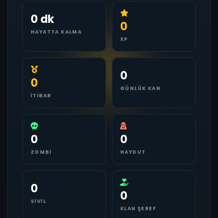
0 dk
0
HAYATTA KALMA
XP
0
0
GÜNLÜK KAN
İTIBAR
0
0
ZOMBI
HAYDUT
0
0
SIVIL
KLAN ŞEREF