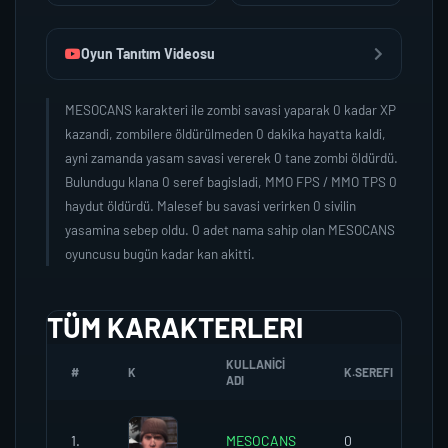
Oyun Tanıtım Videosu
MESOCANS karakteri ile zombi savasi yaparak 0 kadar XP
kazandi, zombilere öldürülmeden 0 dakika hayatta kaldi,
ayni zamanda yasam savasi vererek 0 tane zombi öldürdü.
Bulundugu klana 0 seref bagisladi, MMO FPS / MMO TPS 0
haydut öldürdü. Malesef bu savasi verirken 0 sivilin
yasamina sebep oldu. 0 adet nama sahip olan MESOCANS
oyuncusu bugün kadar kan akitti.
TÜM KARAKTERLERI
KULLANICI
#
K
K.SEREFI
Z
ADI
1.
MESOCANS
0