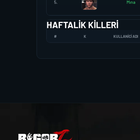
5.
Mına
HAFTALIK KILLERI
#
K
KULLANICI ADI