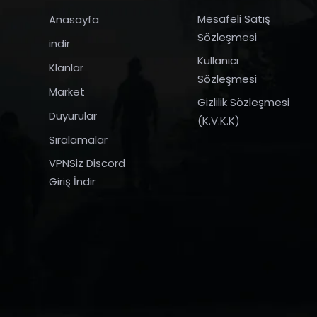
Mesafeli Satış
Anasayfa
Sözleşmesi
indir
Kullanıcı
Klanlar
Sözleşmesi
Market
Gizlilik Sözleşmesi
Duyurular
(K.V.K.K)
Sıralamalar
VPNSiz Discord
Giriş İndir