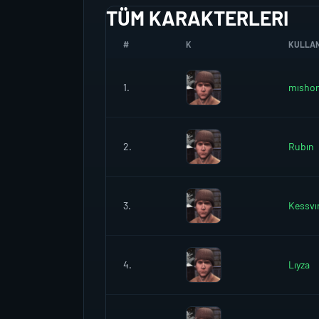
TÜM KARAKTERLERI
#
K
KULLANI
1.
mısho
2.
Rubın
3.
Kessvı
4.
Lıyza