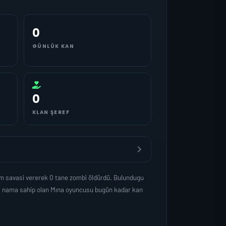
0
GÜNLÜK KAN
0
KLAN ŞEREF
am savasi vererek 0 tane zombi öldürdü. Bulundugu
et nama sahip olan Mına oyuncusu bugün kadar kan