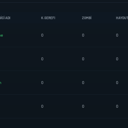
CI ADI
K.SEREFI
ZOMBI
HAYDU
ne
0
0
0
0
0
0
n
0
0
0
0
0
0