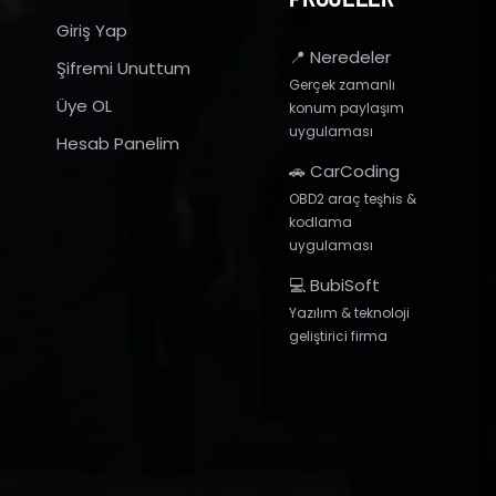
Giriş Yap
📍 Neredeler
Şifremi Unuttum
Gerçek zamanlı
Üye OL
konum paylaşım
uygulaması
Hesab Panelim
🚗 CarCoding
OBD2 araç teşhis &
kodlama
uygulaması
💻 BubiSoft
Yazılım & teknoloji
geliştirici firma