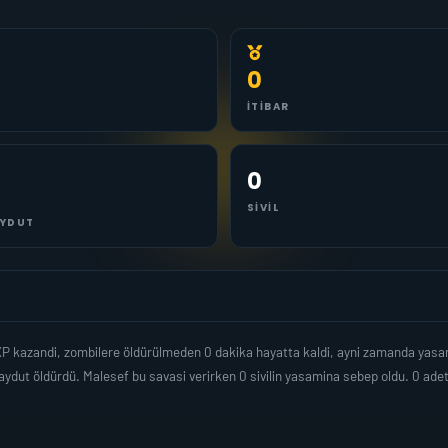
0
İTIBAR
0
SIVIL
YDUT
 XP kazandi, zombilere öldürülmeden 0 dakika hayatta kaldi, ayni zamanda yas
ydut öldürdü. Malesef bu savasi verirken 0 sivilin yasamina sebep oldu. 0 ad