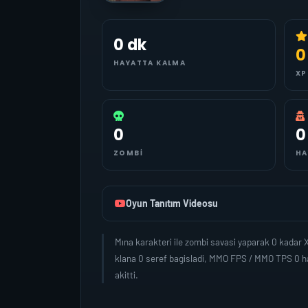
0 dk
0
HAYATTA KALMA
XP
0
0
ZOMBI
HA
Oyun Tanıtım Videosu
Mına karakteri ile zombi savasi yaparak 0 kadar
klana 0 seref bagisladi, MMO FPS / MMO TPS 0 ha
akitti.