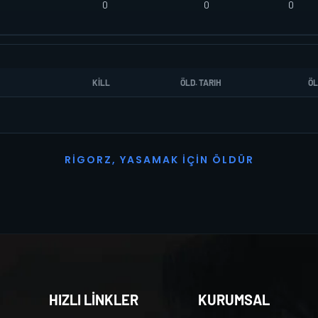
0
0
0
KILL
ÖLD. TARIH
ÖL
R
I
G
O
R
Z
,
Y
A
S
A
M
A
K
İ
Ç
I
N
Ö
L
D
Ü
R
HIZLI LİNKLER
KURUMSAL