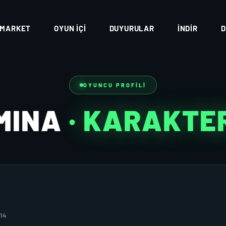
MARKET
OYUN İÇI
DUYURULAR
İNDIR
D
OYUNCU PROFILI
MINA
· KARAKTE
014