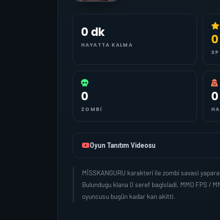
0 dk
0
HAYATTA KALMA
XP
0
0
ZOMBI
HA
Oyun Tanıtım Videosu
MİSSKANGURU karakteri ile zombi savasi yaparak
Bulundugu klana 0 seref bagisladi, MMO FPS / M
oyuncusu bugün kadar kan akitti.