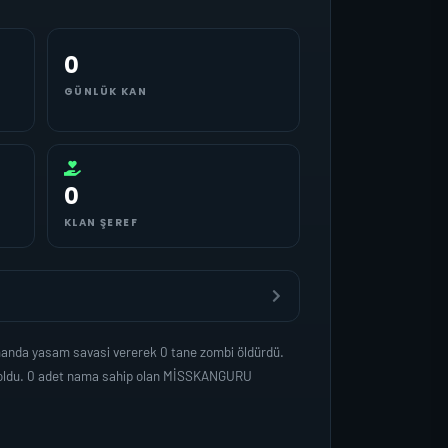
0
GÜNLÜK KAN
0
KLAN ŞEREF
manda yasam savasi vererek 0 tane zombi öldürdü.
p oldu. 0 adet nama sahip olan MİSSKANGURU