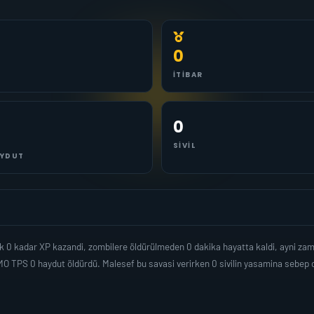
0
İTIBAR
0
SIVIL
YDUT
 0 kadar XP kazandi, zombilere öldürülmeden 0 dakika hayatta kaldi, ayni za
MO TPS 0 haydut öldürdü. Malesef bu savasi verirken 0 sivilin yasamina sebe