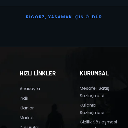
R
I
G
O
R
Z
,
Y
A
S
A
M
A
K
İ
Ç
I
N
Ö
L
D
Ü
R
HIZLI LİNKLER
KURUMSAL
Mesafeli Satış
Anasayfa
Sözleşmesi
indir
Kullanıcı
Klanlar
Sözleşmesi
Market
Gizlilik Sözleşmesi
Duyurular