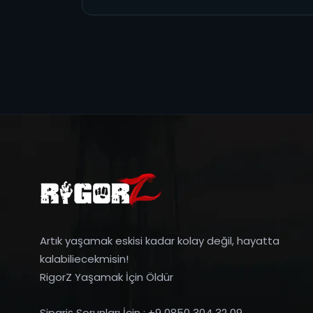
Artık yaşamak eskisi kadar kolay değil, hayatta
kalabiliecekmisin!
RigorZ Yaşamak İçin Öldür
Sipariş Sorunları İçin : +9 0850 304 32 09