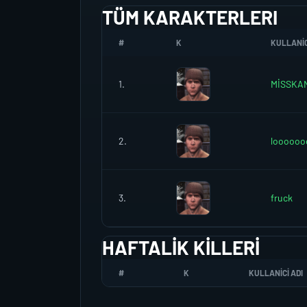
TÜM KARAKTERLERI
#
K
KULLANIC
1.
MİSSKA
2.
loooooo
3.
fruck
HAFTALIK KILLERI
#
K
KULLANICI ADI