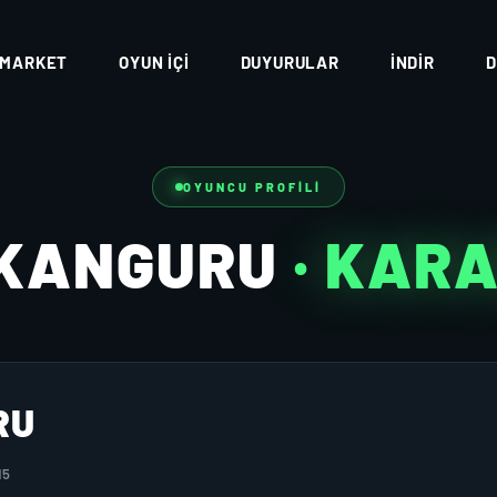
MARKET
OYUN İÇI
DUYURULAR
İNDIR
D
OYUNCU PROFILI
SKANGURU
· KAR
RU
15