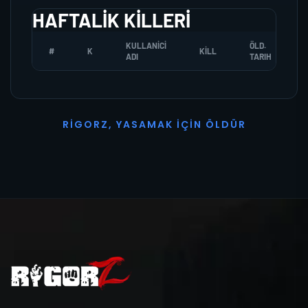
HAFTALIK KILLERI
KULLANICI
ÖLD.
#
K
KILL
ADI
TARIH
R
I
G
O
R
Z
,
Y
A
S
A
M
A
K
İ
Ç
I
N
Ö
L
D
Ü
R