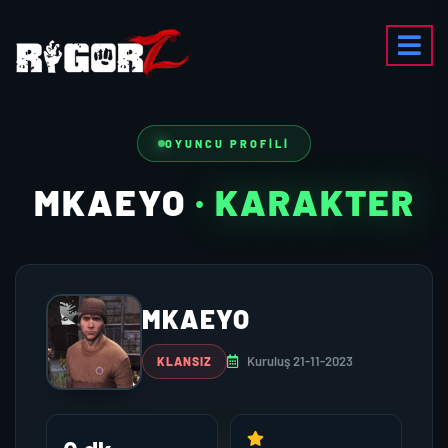
OYUNCU PROFILI
MKAEYO
· KARAKTER
MKAEYO
Kuruluş 21-11-2023
KLANSIZ