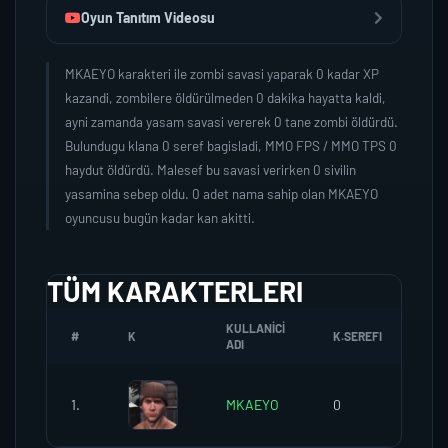
Oyun Tanıtım Videosu
MKAEYO karakteri ile zombi savasi yaparak 0 kadar XP
kazandi, zombilere öldürülmeden 0 dakika hayatta kaldi,
ayni zamanda yasam savasi vererek 0 tane zombi öldürdü.
Bulundugu klana 0 seref bagisladi, MMO FPS / MMO TPS 0
haydut öldürdü. Malesef bu savasi verirken 0 sivilin
yasamina sebep oldu. 0 adet nama sahip olan MKAEYO
oyuncusu bugün kadar kan akitti.
TÜM KARAKTERLERI
KULLANICI
#
K
K.SEREFI
ZO
ADI
1.
MKAEYO
0
0