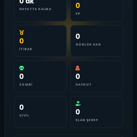
0 dk
0
HAYATTA KALMA
XP
0
0
GÜNLÜK KAN
İTIBAR
0
0
ZOMBI
HAYDUT
0
0
SIVIL
KLAN ŞEREF