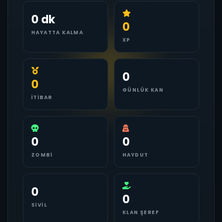
0 dk
0
HAYATTA KALMA
XP
0
0
GÜNLÜK KAN
İTIBAR
0
0
ZOMBI
HAYDUT
0
0
SIVIL
KLAN ŞEREF