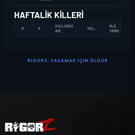
HAFTALIK KILLERI
KULLANICI
ÖLD.
#
K
KILL
ADI
TARIH
R
I
G
O
R
Z
,
Y
A
S
A
M
A
K
İ
Ç
I
N
Ö
L
D
Ü
R