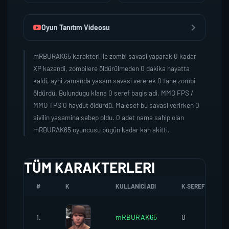
Oyun Tanıtım Videosu
mRBURAK65 karakteri ile zombi savasi yaparak 0 kadar
XP kazandi, zombilere öldürülmeden 0 dakika hayatta
kaldi, ayni zamanda yasam savasi vererek 0 tane zombi
öldürdü. Bulundugu klana 0 seref bagisladi, MMO FPS /
MMO TPS 0 haydut öldürdü. Malesef bu savasi verirken 0
sivilin yasamina sebep oldu. 0 adet nama sahip olan
mRBURAK65 oyuncusu bugün kadar kan akitti.
TÜM KARAKTERLERI
#
K
KULLANICI ADI
K.SEREFI
1.
mRBURAK65
0