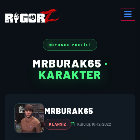
OYUNCU PROFILI
MRBURAK65
·
KARAKTER
MRBURAK65
Kuruluş 16-12-2022
KLANSIZ