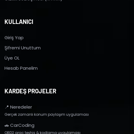
KULLANICI
Giriş Yap
Şifremi Unuttum
Üye OL
Hesab Panelim
KARDEŞ PROJELER
📍 Neredeler
Gerçek zamanlı konum paylaşım uygulaması
🚗 CarCoding
OBD2 araç teşhis & kodlama uygulaması