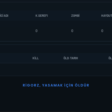
CI ADI
K.SEREFI
ZOMBI
HAYDU
0
0
0
KILL
ÖLD. TARIH
ÖL
R
I
G
O
R
Z
,
Y
A
S
A
M
A
K
İ
Ç
I
N
Ö
L
D
Ü
R