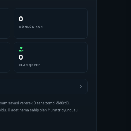
0
GÜNLÜK KAN
0
KLAN ŞEREF
asam savasi vererek 0 tane zombi öldürdü.
oldu. 0 adet nama sahip olan Murattr oyuncusu