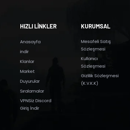
HIZLI LİNKLER
KURUMSAL
Mesafeli Satış
Anasayfa
Sözleşmesi
indir
Kullanıcı
Klanlar
Sözleşmesi
Market
Gizlilik Sözleşmesi
Duyurular
(K.V.K.K)
Sıralamalar
VPNSiz Discord
Giriş İndir