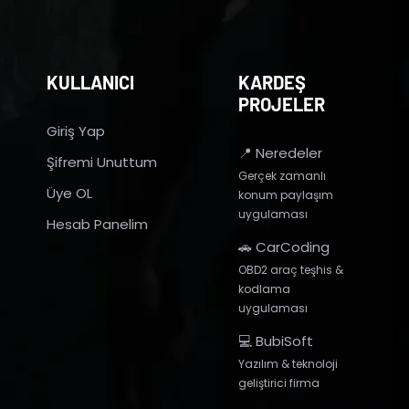
KULLANICI
KARDEŞ
PROJELER
Giriş Yap
📍 Neredeler
Şifremi Unuttum
Gerçek zamanlı
Üye OL
konum paylaşım
uygulaması
Hesab Panelim
🚗 CarCoding
OBD2 araç teşhis &
kodlama
uygulaması
💻 BubiSoft
Yazılım & teknoloji
geliştirici firma