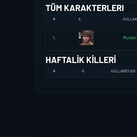
TÜM KARAKTERLERI
#
K
KULLANI
1.
Murattr
HAFTALIK KILLERI
#
K
KULLANICI ADI