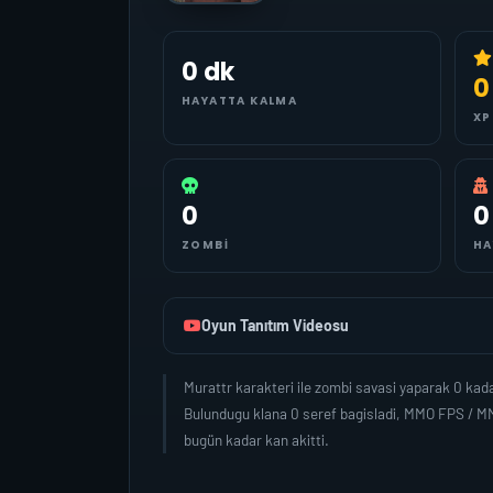
0 dk
0
HAYATTA KALMA
XP
0
0
ZOMBI
HA
Oyun Tanıtım Videosu
Murattr karakteri ile zombi savasi yaparak 0 ka
Bulundugu klana 0 seref bagisladi, MMO FPS / MM
bugün kadar kan akitti.