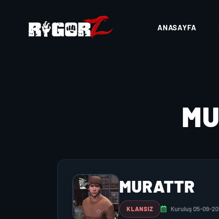
ANASAYFA
M
MURATTR
Kuruluş 05-09-20
KLANSIZ