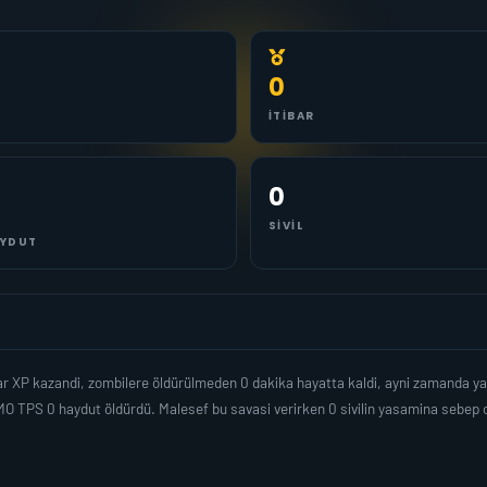
0
İTIBAR
0
SIVIL
YDUT
dar XP kazandi, zombilere öldürülmeden 0 dakika hayatta kaldi, ayni zamanda y
O TPS 0 haydut öldürdü. Malesef bu savasi verirken 0 sivilin yasamina sebep 