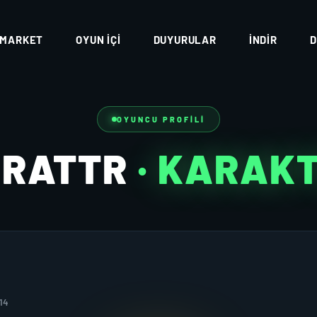
MARKET
OYUN İÇI
DUYURULAR
İNDIR
D
OYUNCU PROFILI
URATTR
· KARAK
14