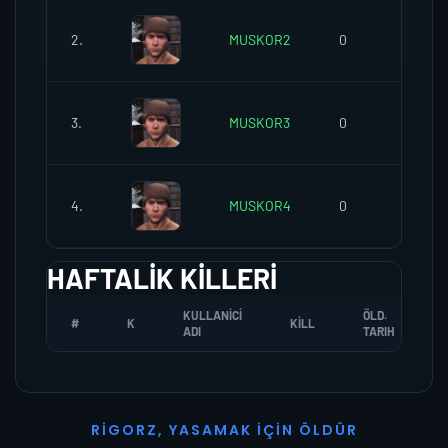
2.
MUSKOR2
0
0
3.
MUSKOR3
0
0
4.
MUSKOR4
0
0
HAFTALIK KILLERI
KULLANICI
ÖLD.
#
K
KILL
ADI
TARIH
R
I
G
O
R
Z
,
Y
A
S
A
M
A
K
İ
Ç
I
N
Ö
L
D
Ü
R