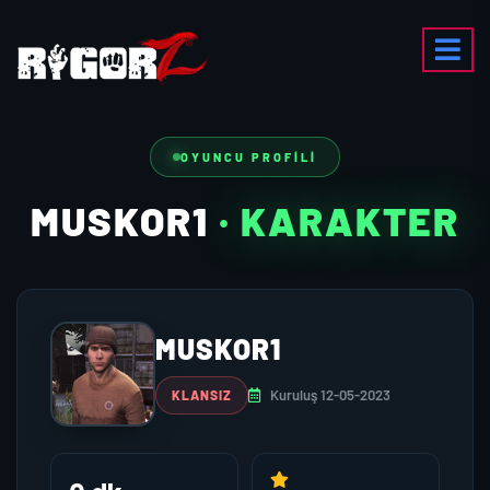
OYUNCU PROFILI
MUSKOR1
· KARAKTER
MUSKOR1
Kuruluş 12-05-2023
KLANSIZ