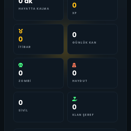
0 dk
0
HAYATTA KALMA
XP
0
0
GÜNLÜK KAN
İTIBAR
0
0
ZOMBI
HAYDUT
0
0
SIVIL
KLAN ŞEREF