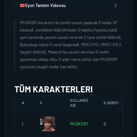
Oyun Tanıtım Videosu
MUSKOR1 karakteri ile zombi savasi yaparak 0 kadar XP
kazandi, zombilere öldürülmeden 0 dakika hayatta kaldi,
ayni zamanda yasam savasi vererek 0 tane zombi öldürdü.
Bulundugu klana 0 seref bagisladi, MMO FPS / MMO TPS 0
haydut öldürdü. Malesef bu savasi verirken 0 sivilin
yasamina sebep oldu. 0 adet nama sahip olan MUSKOR1
oyuncusu bugün kadar kan akitti.
TÜM KARAKTERLERI
KULLANICI
#
K
K.SEREFI
Z
ADI
1.
MUSKOR1
0
0