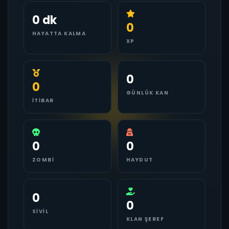
0 dk
0
HAYATTA KALMA
XP
0
0
GÜNLÜK KAN
İTIBAR
0
0
ZOMBI
HAYDUT
0
0
SIVIL
KLAN ŞEREF