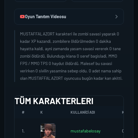
Oyun Tanıtım Videosu
MUSTAFFALAZORT karakteri ile zombi savasi yaparak 0
kadar XP kazandi, zombilere öldürülmeden 0 dakika
hayatta kaldi, ayni zamanda yasam savasi vererek 0 tane
zombi öldürdü. Bulundugu klana 0 seref bagisladi, MMO
FPS / MMO TPS 0 haydut öldürdü. Malesef bu savasi
verirken 0 sivilin yasamina sebep oldu. 0 adet nama sahip
olan MUSTAFFALAZORT oyuncusu bugün kadar kan akitti.
TÜM KARAKTERLERI
#
K
KULLANICI ADI
K.SEREFI
1.
mustafabelosay
0