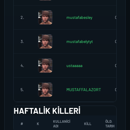
2.
mustafabesley
0
3.
mustafabelytyt
0
4.
ustaaaaa
0
5.
MUSTAFFALAZORT
0
HAFTALIK KILLERI
KULLANICI
ÖLD.
#
K
KILL
ADI
TARIH