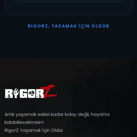
R
I
G
O
R
Z
,
Y
A
S
A
M
A
K
İ
Ç
I
N
Ö
L
D
Ü
R
Artık yaşamak eskisi kadar kolay değil, hayatta
kalabiliecekmisin!
RigorZ Yaşamak İçin Öldür