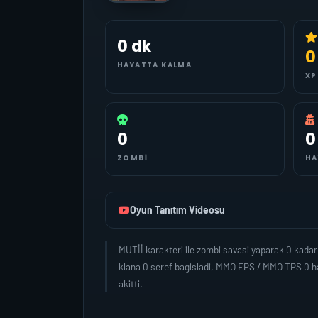
0 dk
0
HAYATTA KALMA
XP
0
0
ZOMBI
HA
Oyun Tanıtım Videosu
MUTİİ karakteri ile zombi savasi yaparak 0 kada
klana 0 seref bagisladi, MMO FPS / MMO TPS 0 ha
akitti.