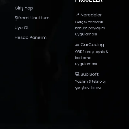
Giriş Yap
📍 Neredeler
Şifremi Unuttum
Gerçek zamanlı
Üye OL
konum paylaşım
uygulaması
Hesab Panelim
🚗 CarCoding
OBD2 araç teşhis &
kodlama
uygulaması
💻 BubiSoft
Yazılım & teknoloji
geliştirici firma