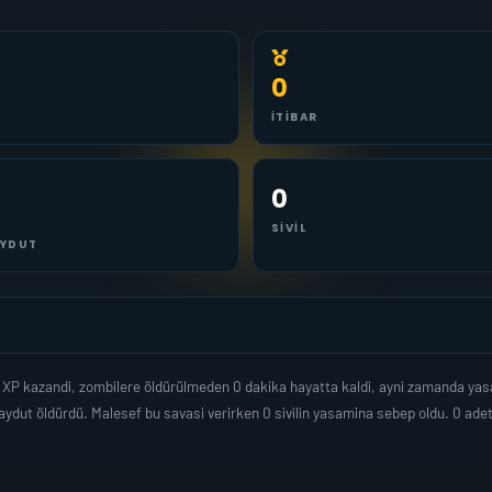
0
İTIBAR
0
SIVIL
YDUT
r XP kazandi, zombilere öldürülmeden 0 dakika hayatta kaldi, ayni zamanda ya
ydut öldürdü. Malesef bu savasi verirken 0 sivilin yasamina sebep oldu. 0 a