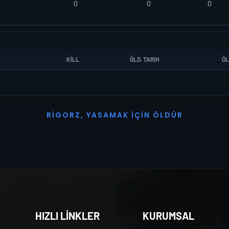
0
0
0
KILL
ÖLD. TARIH
ÖL
R
I
G
O
R
Z
,
Y
A
S
A
M
A
K
İ
Ç
I
N
Ö
L
D
Ü
R
HIZLI LİNKLER
KURUMSAL