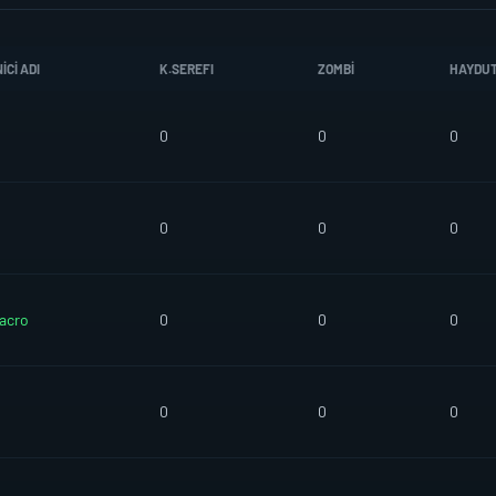
CI ADI
K.SEREFI
ZOMBI
HAYDU
0
0
0
0
0
0
acro
0
0
0
0
0
0