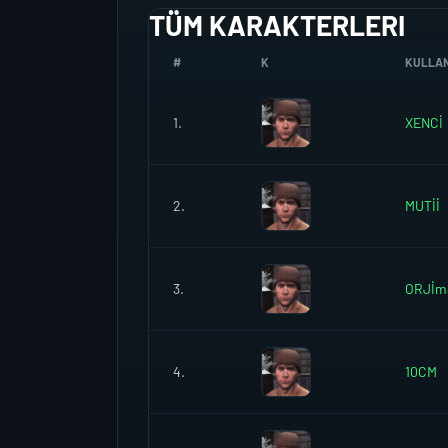
TÜM KARAKTERLERI
#
K
KULLANI
1.
XENCİ
2.
MUTİİ
3.
ORJİm
4.
10CM