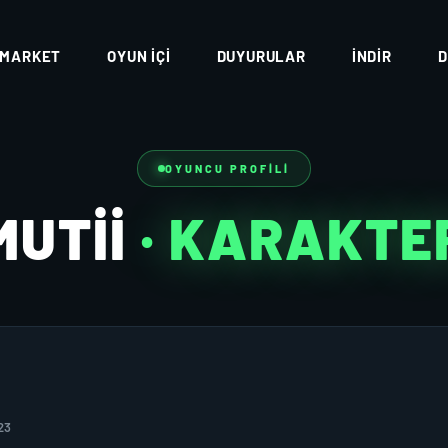
MARKET
OYUN İÇI
DUYURULAR
İNDIR
D
OYUNCU PROFILI
MUTİİ
· KARAKTE
23