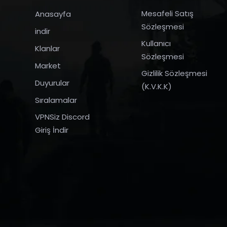
Mesafeli Satış
Anasayfa
Sözleşmesi
indir
Kullanıcı
Klanlar
Sözleşmesi
Market
Gizlilik Sözleşmesi
Duyurular
(K.V.K.K)
Sıralamalar
VPNSiz Discord
Giriş İndir