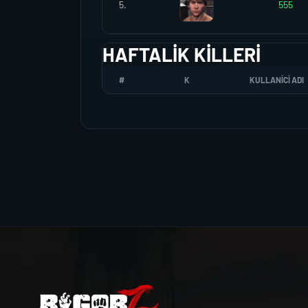
5.
555
HAFTALIK KILLERI
#
K
KULLANICI ADI