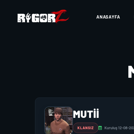
ANASAYFA
MUTİİ
Kuruluş 12-08-20
KLANSIZ