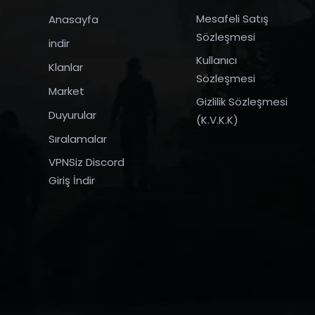
Mesafeli Satış
Anasayfa
Sözleşmesi
indir
Kullanıcı
Klanlar
Sözleşmesi
Market
Gizlilik Sözleşmesi
Duyurular
(K.V.K.K)
Sıralamalar
VPNSiz Discord
Giriş İndir