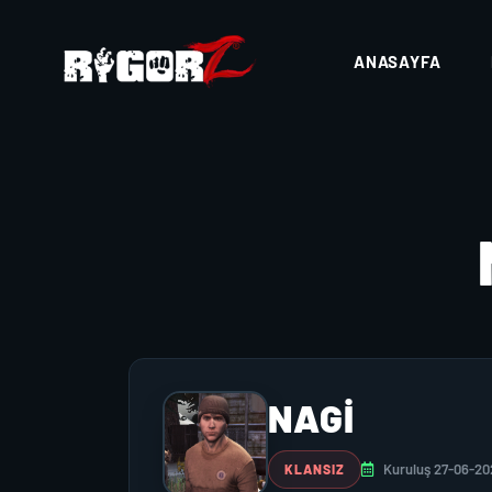
ANASAYFA
NAGİ
Kuruluş 27-06-20
KLANSIZ