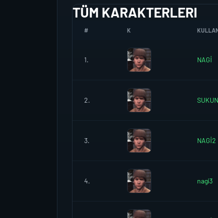
TÜM KARAKTERLERI
#
K
KULLANI
1.
NAGİ
2.
SUKU
3.
NAGİ2
4.
nagi3