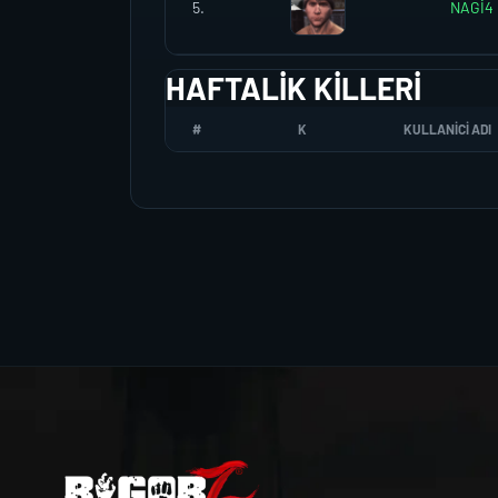
5.
NAGİ4
HAFTALIK KILLERI
#
K
KULLANICI ADI