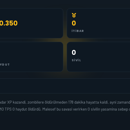
0.350
0
İTIBAR
0
SIVIL
YDUT
adar XP kazandi, zombilere öldürülmeden 178 dakika hayatta kaldi, ayni zaman
O TPS 0 haydut öldürdü. Malesef bu savasi verirken 0 sivilin yasamina sebep