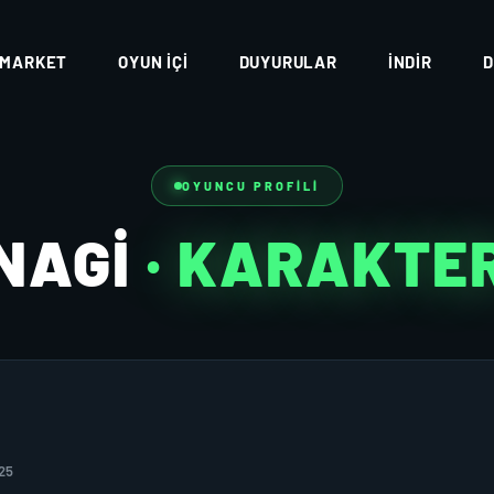
MARKET
OYUN İÇI
DUYURULAR
İNDIR
D
OYUNCU PROFILI
NAGİ
· KARAKTE
25