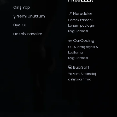
Giriş Yap
📍 Neredeler
Şifremi Unuttum
Gerçek zamanlı
Üye OL
konum paylaşım
uygulaması
Hesab Panelim
🚗 CarCoding
OBD2 araç teşhis &
kodlama
uygulaması
💻 BubiSoft
Yazılım & teknoloji
geliştirici firma