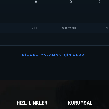
0
0
0
KILL
ÖLD. TARIH
ÖL
R
I
G
O
R
Z
,
Y
A
S
A
M
A
K
İ
Ç
I
N
Ö
L
D
Ü
R
HIZLI LİNKLER
KURUMSAL