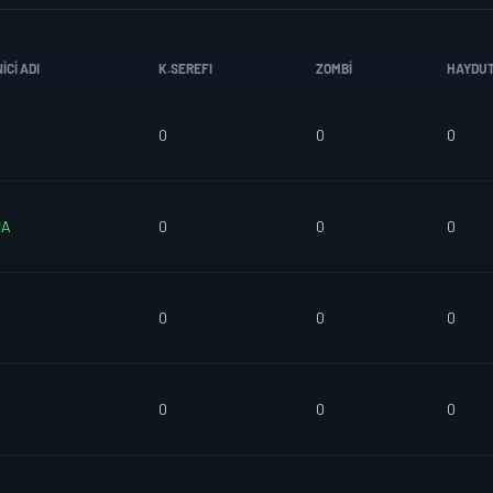
CI ADI
K.SEREFI
ZOMBI
HAYDU
0
0
0
NA
0
0
0
0
0
0
0
0
0