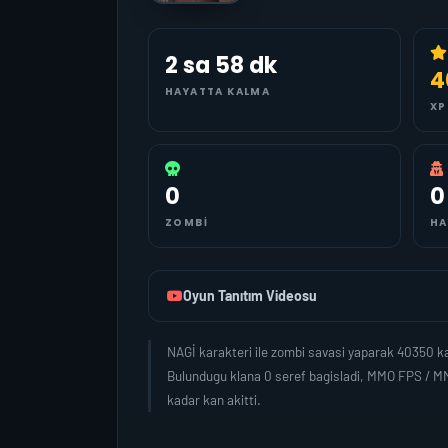
2 sa 58 dk
4
HAYATTA KALMA
XP
0
0
ZOMBI
HA
Oyun Tanıtım Videosu
NAGİ karakteri ile zombi savasi yaparak 40350 k
Bulundugu klana 0 seref bagisladi, MMO FPS / MM
kadar kan akitti.