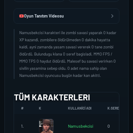
Oyun Tanıtım Videosu
Namusbekcisi karakteri ile zombi savasi yaparak 0 kadar
XP kazandi, zombilere öldürülmeden 0 dakika hayatta
kaldi, ayni zamanda yasam savasi vererek 0 tane zombi
öldürdü. Bulundugu klana 0 seref bagisladi, MMO FPS /
MMO TPS 0 haydut öldürdü. Malesef bu savasi verirken 0
sivilin yasamina sebep oldu. 0 adet nama sahip olan
Namusbekcisi oyuncusu bugün kadar kan akitti.
TÜM KARAKTERLERI
#
K
KULLANICI ADI
K.SEREFI
1.
Namusbekcisi
0