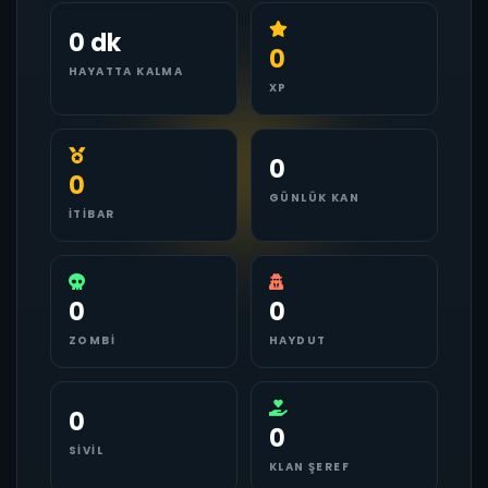
0 dk
0
HAYATTA KALMA
XP
0
0
GÜNLÜK KAN
İTIBAR
0
0
ZOMBI
HAYDUT
0
0
SIVIL
KLAN ŞEREF