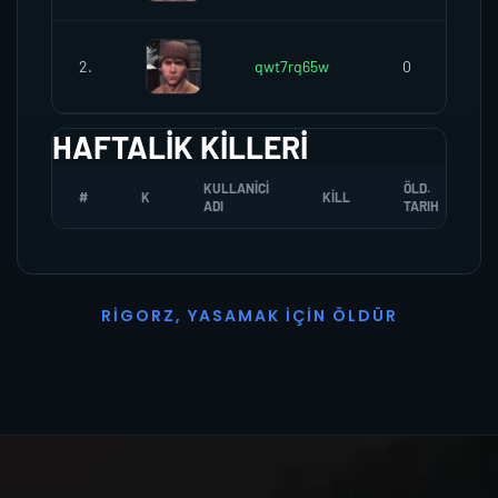
2.
qwt7rq65w
0
HAFTALIK KILLERI
KULLANICI
ÖLD.
#
K
KILL
ADI
TARIH
R
I
G
O
R
Z
,
Y
A
S
A
M
A
K
İ
Ç
I
N
Ö
L
D
Ü
R