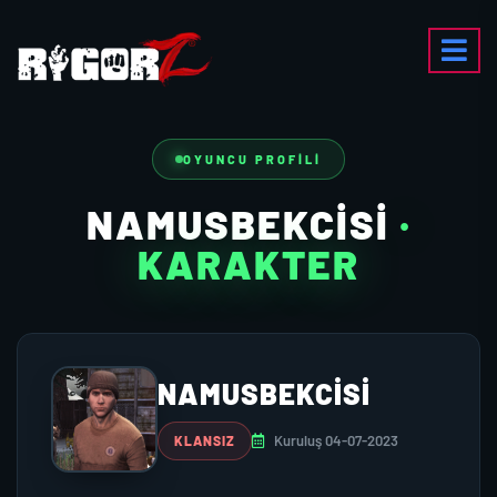
OYUNCU PROFILI
NAMUSBEKCISI
·
KARAKTER
NAMUSBEKCISI
Kuruluş 04-07-2023
KLANSIZ