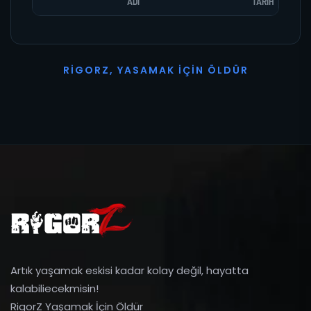
ADI
TARIH
R
I
G
O
R
Z
,
Y
A
S
A
M
A
K
İ
Ç
I
N
Ö
L
D
Ü
R
Artık yaşamak eskisi kadar kolay değil, hayatta
kalabiliecekmisin!
RigorZ Yaşamak İçin Öldür