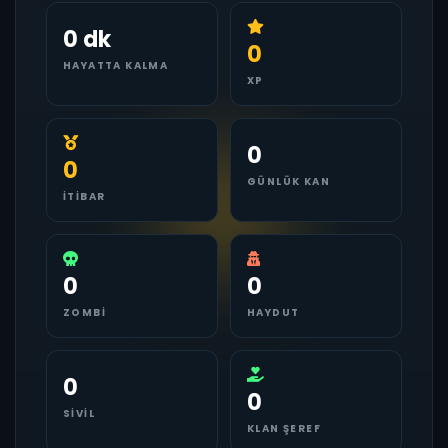
0 dk
0
HAYATTA KALMA
XP
0
0
GÜNLÜK KAN
İTIBAR
0
0
ZOMBI
HAYDUT
0
0
SIVIL
KLAN ŞEREF