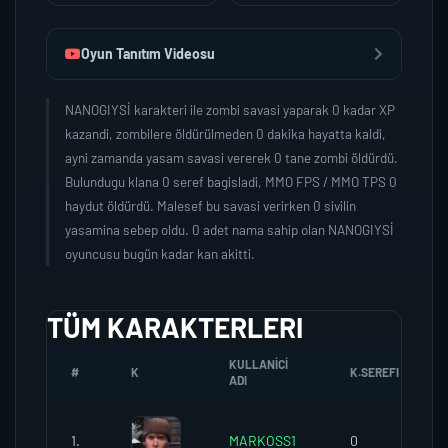
Oyun Tanıtım Videosu
NANOGIYSİ karakteri ile zombi savasi yaparak 0 kadar XP
kazandi, zombilere öldürülmeden 0 dakika hayatta kaldi,
ayni zamanda yasam savasi vererek 0 tane zombi öldürdü.
Bulundugu klana 0 seref bagisladi, MMO FPS / MMO TPS 0
haydut öldürdü. Malesef bu savasi verirken 0 sivilin
yasamina sebep oldu. 0 adet nama sahip olan NANOGIYSİ
oyuncusu bugün kadar kan akitti.
TÜM KARAKTERLERI
KULLANICI
#
K
K.SEREFI
ADI
1.
MARKOSS1
0