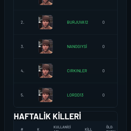
2.
BURJUVA12
0
3.
NANOGIYSİ
0
4.
CIRKINLER
0
5.
LORDD13
0
HAFTALIK KILLERI
KULLANICI
ÖLD.
#
K
KILL