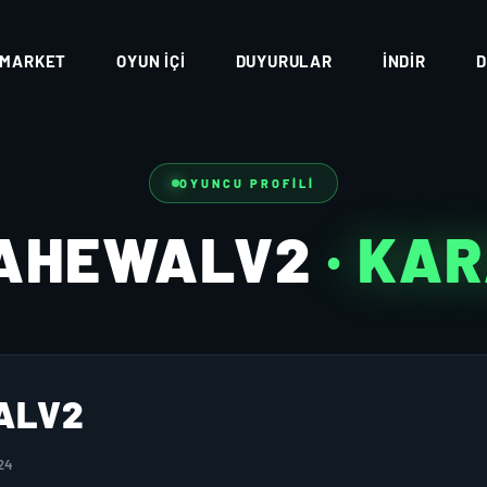
MARKET
OYUN İÇI
DUYURULAR
İNDIR
D
OYUNCU PROFILI
LAHEWALV2
· KA
ALV2
24