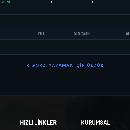
GERX
0
0
0
KILL
ÖLD. TARIH
ÖL
R
I
G
O
R
Z
,
Y
A
S
A
M
A
K
İ
Ç
I
N
Ö
L
D
Ü
R
HIZLI LİNKLER
KURUMSAL