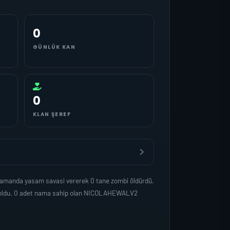
0
GÜNLÜK KAN
0
KLAN ŞEREF
zamanda yasam savasi vererek 0 tane zombi öldürdü.
ep oldu. 0 adet nama sahip olan NICOLAHEWALV2