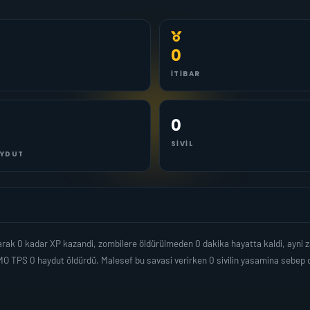
0
İTIBAR
0
SIVIL
YDUT
ak 0 kadar XP kazandi, zombilere öldürülmeden 0 dakika hayatta kaldi, ayni 
MO TPS 0 haydut öldürdü. Malesef bu savasi verirken 0 sivilin yasamina seb