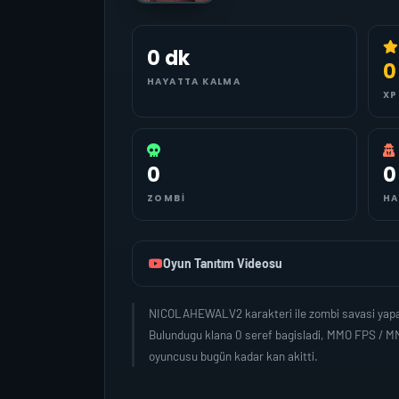
0 dk
0
HAYATTA KALMA
XP
0
0
ZOMBI
HA
Oyun Tanıtım Videosu
NICOLAHEWALV2 karakteri ile zombi savasi yapar
Bulundugu klana 0 seref bagisladi, MMO FPS / M
oyuncusu bugün kadar kan akitti.