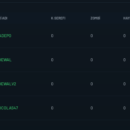
I ADI
K.SEREFI
ZOMBI
HAY
ADEPO
0
0
0
HEWAL
0
0
0
HEWALV2
0
0
0
ICOLAS47
0
0
0