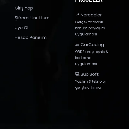
Giriş Yap
📍 Neredeler
Şifremi Unuttum
Gerçek zamanlı
Üye OL
konum paylaşım
uygulaması
Hesab Panelim
🚗 CarCoding
OBD2 araç teşhis &
kodlama
uygulaması
💻 BubiSoft
Yazılım & teknoloji
geliştirici firma