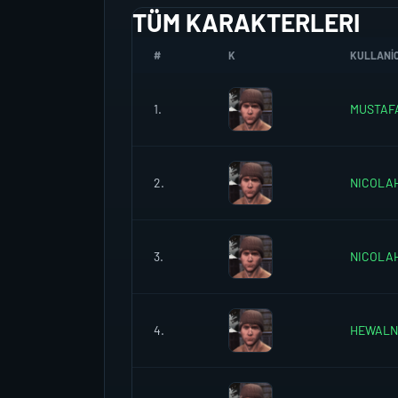
TÜM KARAKTERLERI
#
K
KULLANIC
1.
MUSTAF
2.
NICOLA
3.
NICOLA
4.
HEWALN