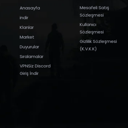
Mesafeli Satış
Anasayfa
Sözleşmesi
indir
Kullanıcı
Klanlar
Sözleşmesi
Market
Gizlilik Sözleşmesi
Duyurular
(K.V.K.K)
Sıralamalar
VPNSiz Discord
Giriş İndir