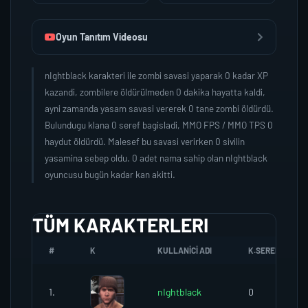
Oyun Tanıtım Videosu
nIghtblack karakteri ile zombi savasi yaparak 0 kadar XP
kazandi, zombilere öldürülmeden 0 dakika hayatta kaldi,
ayni zamanda yasam savasi vererek 0 tane zombi öldürdü.
Bulundugu klana 0 seref bagisladi, MMO FPS / MMO TPS 0
haydut öldürdü. Malesef bu savasi verirken 0 sivilin
yasamina sebep oldu. 0 adet nama sahip olan nIghtblack
oyuncusu bugün kadar kan akitti.
TÜM KARAKTERLERI
#
K
KULLANICI ADI
K.SEREFI
1.
nIghtblack
0