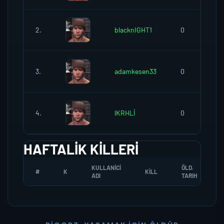
2.
blacknIGHT1
0
3.
adamkesen33
0
4.
lKRHLİ
0
HAFTALIK KILLERI
KULLANICI
ÖLD.
#
K
KILL
ADI
TARIH