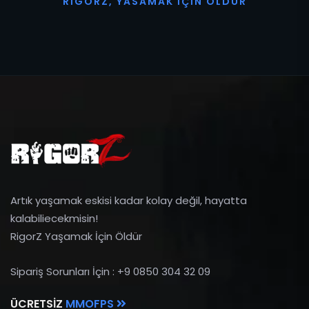
R
I
G
O
R
Z
,
Y
A
S
A
M
A
K
İ
Ç
I
N
Ö
L
D
Ü
R
Artık yaşamak eskisi kadar kolay değil, hayatta
kalabiliecekmisin!
RigorZ Yaşamak İçin Öldür
Sipariş Sorunları İçin : +9 0850 304 32 09
ÜCRETSIZ
MMOFPS