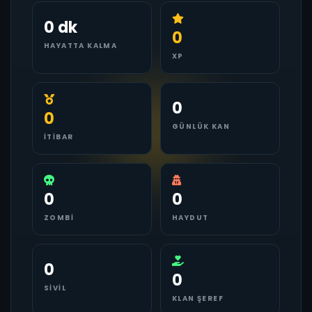
0 dk
0
HAYATTA KALMA
XP
0
0
GÜNLÜK KAN
İTIBAR
0
0
ZOMBI
HAYDUT
0
0
SIVIL
KLAN ŞEREF