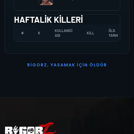
HAFTALIK KILLERI
KULLANICI
ÖLD.
#
K
KILL
ADI
TARIH
R
I
G
O
R
Z
,
Y
A
S
A
M
A
K
İ
Ç
I
N
Ö
L
D
Ü
R