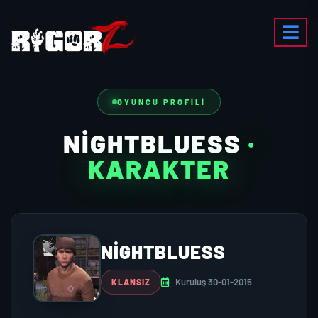
OYUNCU PROFILI
NIGHTBLUESS
·
KARAKTER
NIGHTBLUESS
Kuruluş 30-01-2015
KLANSIZ