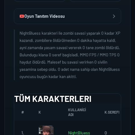
Oyun Tanıtım Videosu
NightBluess karakteri ile zombi savasi yaparak 0 kadar XP
kazandi, zombilere öldürülmeden 0 dakika hayatta kaldi,
ayni zamanda yasam savasi vererek 0 tane zombi öldürdü.
Bulundugu klana 0 seref bagisladi, MMO FPS / MMO TPS 0
haydut öldürdü. Malesef bu savasi verirken 0 sivilin
yasamina sebep oldu. 0 adet nama sahip olan NightBluess
oyuncusu bugün kadar kan akitti.
TÜM KARAKTERLERI
KULLANICI
#
K
K.SEREFI
ADI
1.
NightBluess
0