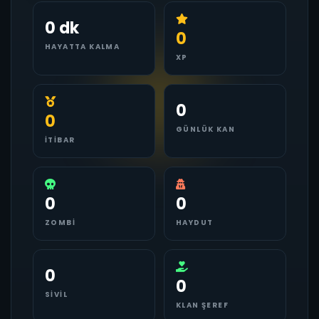
0 dk
0
HAYATTA KALMA
XP
0
0
GÜNLÜK KAN
İTIBAR
0
0
ZOMBI
HAYDUT
0
0
SIVIL
KLAN ŞEREF