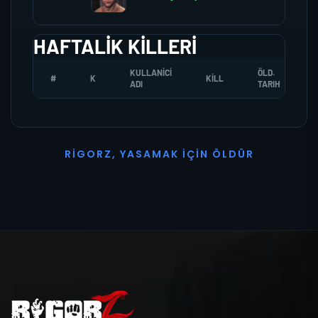
HAFTALIK KILLERI
KULLANICI
ÖLD.
#
K
KILL
ADI
TARIH
R
I
G
O
R
Z
,
Y
A
S
A
M
A
K
İ
Ç
I
N
Ö
L
D
Ü
R