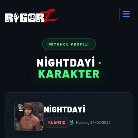
OYUNCU PROFILI
NIGHTDAYI
·
KARAKTER
NIGHTDAYI
Kuruluş 24-07-2023
KLANSIZ