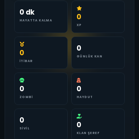
0 dk
0
HAYATTA KALMA
XP
0
0
GÜNLÜK KAN
İTIBAR
0
0
ZOMBI
HAYDUT
0
0
SIVIL
KLAN ŞEREF