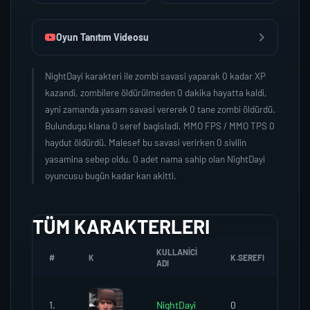
Oyun Tanıtım Videosu
NightDayi karakteri ile zombi savasi yaparak 0 kadar XP
kazandi, zombilere öldürülmeden 0 dakika hayatta kaldi,
ayni zamanda yasam savasi vererek 0 tane zombi öldürdü.
Bulundugu klana 0 seref bagisladi, MMO FPS / MMO TPS 0
haydut öldürdü. Malesef bu savasi verirken 0 sivilin
yasamina sebep oldu. 0 adet nama sahip olan NightDayi
oyuncusu bugün kadar kan akitti.
TÜM KARAKTERLERI
KULLANICI
#
K
K.SEREFI
ZO
ADI
1.
NightDayi
0
0