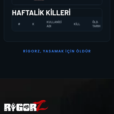
HAFTALIK KILLERI
KULLANICI
ÖLD.
#
K
KILL
ADI
TARIH
R
I
G
O
R
Z
,
Y
A
S
A
M
A
K
İ
Ç
I
N
Ö
L
D
Ü
R