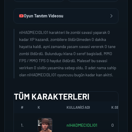
Oyun Tanıtım Videosu
nIHADMECIDLI01 karakteri ile zombi savasi yaparak 0
kadar XP kazandi, zombilere öldürülmeden 0 dakika
hayatta kaldi, ayni zamanda yasam savasi vererek 0 tane
zombi öldürdü. Bulundugu klana 0 seref bagisladi, MMO
FPS / MMO TPS 0 haydut öldürdü. Malesef bu savasi
verirken 0 sivilin yasamina sebep oldu. 0 adet nama sahip
olan nIHADMECIDLI01 oyuncusu bugün kadar kan akitti.
TÜM KARAKTERLERI
#
K
KULLANICI ADI
K.SEREFI
1.
nIHADMECIDLI01
0