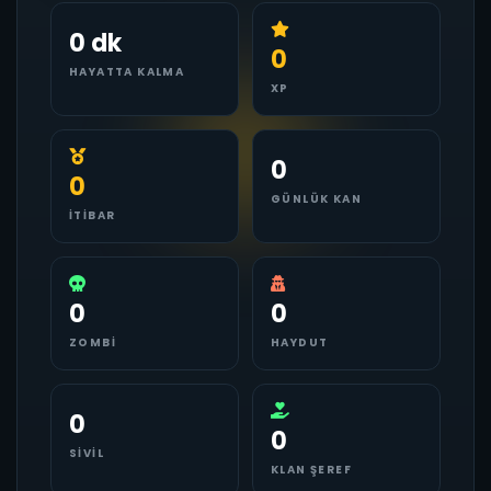
0 dk
0
HAYATTA KALMA
XP
0
0
GÜNLÜK KAN
İTIBAR
0
0
ZOMBI
HAYDUT
0
0
SIVIL
KLAN ŞEREF