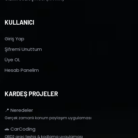
KULLANICI
Giriş Yap
Şifremi Unuttum
Üye OL
Hesab Panelim
KARDEŞ PROJELER
📍 Neredeler
Gerçek zamanlı konum paylaşım uygulaması
🚗 CarCoding
OBD2 araç teşhis & kodlama uygulaması