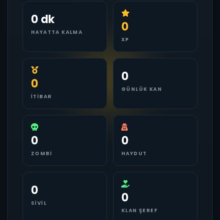
0 dk
0
HAYATTA KALMA
XP
0
0
GÜNLÜK KAN
İTIBAR
0
0
ZOMBI
HAYDUT
0
0
SIVIL
KLAN ŞEREF