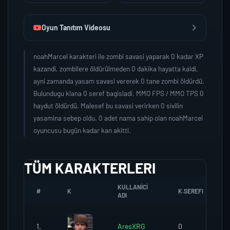
Oyun Tanıtım Videosu
noahMarcel karakteri ile zombi savasi yaparak 0 kadar XP
kazandi, zombilere öldürülmeden 0 dakika hayatta kaldi,
ayni zamanda yasam savasi vererek 0 tane zombi öldürdü.
Bulundugu klana 0 seref bagisladi, MMO FPS / MMO TPS 0
haydut öldürdü. Malesef bu savasi verirken 0 sivilin
yasamina sebep oldu. 0 adet nama sahip olan noahMarcel
oyuncusu bugün kadar kan akitti.
TÜM KARAKTERLERI
KULLANICI
#
K
K.SEREFI
ADI
1.
AresXRG
0