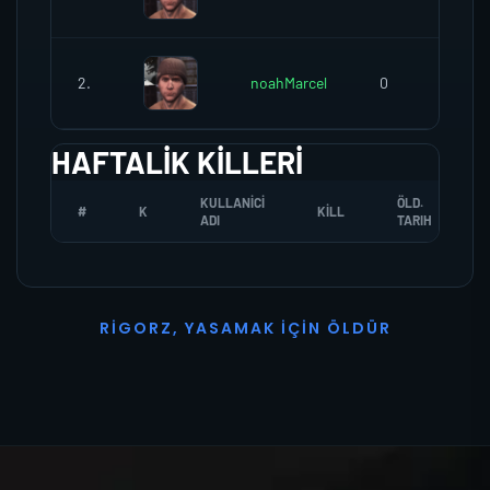
2.
noahMarcel
0
HAFTALIK KILLERI
KULLANICI
ÖLD.
#
K
KILL
ADI
TARIH
R
I
G
O
R
Z
,
Y
A
S
A
M
A
K
İ
Ç
I
N
Ö
L
D
Ü
R