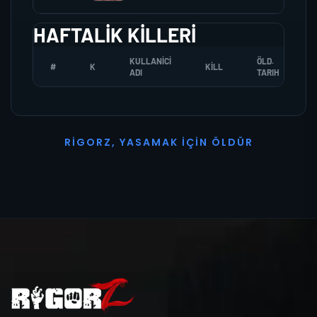
HAFTALIK KILLERI
KULLANICI
ÖLD.
#
K
KILL
ADI
TARIH
R
I
G
O
R
Z
,
Y
A
S
A
M
A
K
İ
Ç
I
N
Ö
L
D
Ü
R