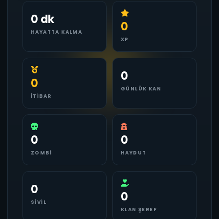
0 dk
0
HAYATTA KALMA
XP
0
0
GÜNLÜK KAN
İTIBAR
0
0
ZOMBI
HAYDUT
0
0
SIVIL
KLAN ŞEREF