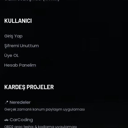
KULLANICI
Giriş Yap
Şifremi Unuttum
Üye OL
Hesab Panelim
KARDEŞ PROJELER
📍 Neredeler
Gerçek zamanlı konum paylaşım uygulaması
🚗 CarCoding
OBD2 araç teşhis & kodlama uygulaması