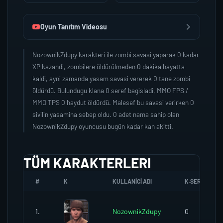
Oyun Tanıtım Videosu
NozownikZdupy karakteri ile zombi savasi yaparak 0 kadar
XP kazandi, zombilere öldürülmeden 0 dakika hayatta
kaldi, ayni zamanda yasam savasi vererek 0 tane zombi
öldürdü. Bulundugu klana 0 seref bagisladi, MMO FPS /
MMO TPS 0 haydut öldürdü. Malesef bu savasi verirken 0
sivilin yasamina sebep oldu. 0 adet nama sahip olan
NozownikZdupy oyuncusu bugün kadar kan akitti.
TÜM KARAKTERLERI
#
K
KULLANICI ADI
K.SEREFI
1.
NozownikZdupy
0