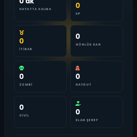
0 dk
0
HAYATTA KALMA
XP
0
0
GÜNLÜK KAN
İTIBAR
0
0
ZOMBI
HAYDUT
0
0
SIVIL
KLAN ŞEREF