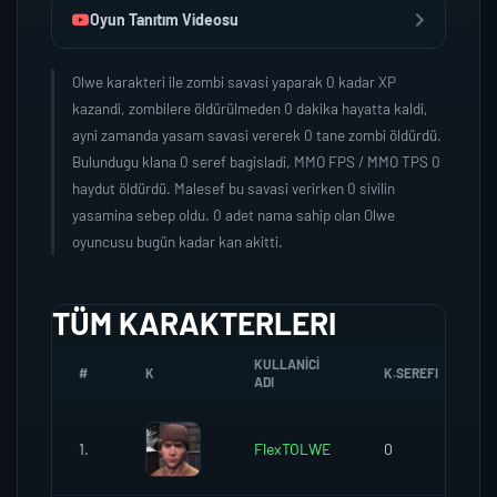
Oyun Tanıtım Videosu
Olwe karakteri ile zombi savasi yaparak 0 kadar XP
kazandi, zombilere öldürülmeden 0 dakika hayatta kaldi,
ayni zamanda yasam savasi vererek 0 tane zombi öldürdü.
Bulundugu klana 0 seref bagisladi, MMO FPS / MMO TPS 0
haydut öldürdü. Malesef bu savasi verirken 0 sivilin
yasamina sebep oldu. 0 adet nama sahip olan Olwe
oyuncusu bugün kadar kan akitti.
TÜM KARAKTERLERI
KULLANICI
#
K
K.SEREFI
ADI
1.
FlexTOLWE
0