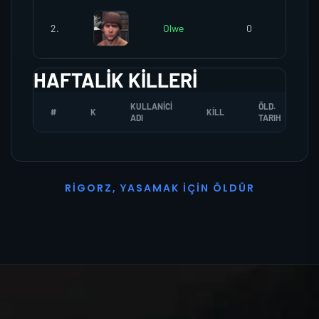
2.
Olwe
0
HAFTALIK KILLERI
KULLANICI
ÖLD.
#
K
KILL
ADI
TARIH
R
I
G
O
R
Z
,
Y
A
S
A
M
A
K
İ
Ç
I
N
Ö
L
D
Ü
R