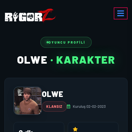
OYUNCU PROFILI
OLWE
· KARAKTER
OLWE
Kuruluş 02-02-2023
KLANSIZ