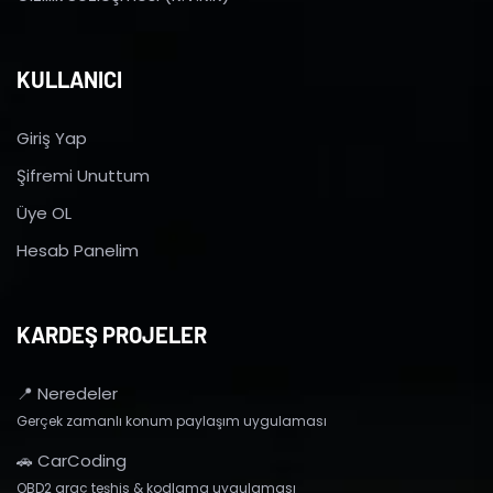
KULLANICI
Giriş Yap
Şifremi Unuttum
Üye OL
Hesab Panelim
KARDEŞ PROJELER
📍 Neredeler
Gerçek zamanlı konum paylaşım uygulaması
🚗 CarCoding
OBD2 araç teşhis & kodlama uygulaması