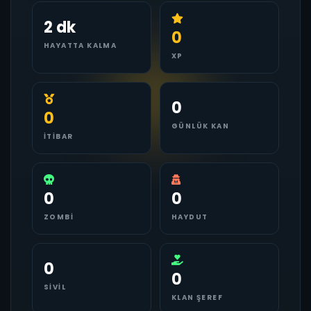
2 dk
0
HAYATTA KALMA
XP
0
0
GÜNLÜK KAN
İTIBAR
0
0
ZOMBI
HAYDUT
0
0
SIVIL
KLAN ŞEREF