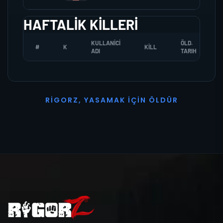
HAFTALIK KILLERI
KULLANICI
ÖLD.
#
K
KILL
ADI
TARIH
R
I
G
O
R
Z
,
Y
A
S
A
M
A
K
İ
Ç
I
N
Ö
L
D
Ü
R