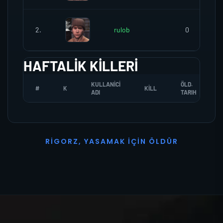
2.
rulob
0
HAFTALIK KILLERI
KULLANICI
ÖLD.
#
K
KILL
ADI
TARIH
R
I
G
O
R
Z
,
Y
A
S
A
M
A
K
İ
Ç
I
N
Ö
L
D
Ü
R