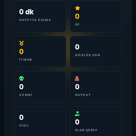
0 dk
0
HAYATTA KALMA
XP
0
0
GÜNLÜK KAN
İTIBAR
0
0
ZOMBI
HAYDUT
0
0
SIVIL
KLAN ŞEREF