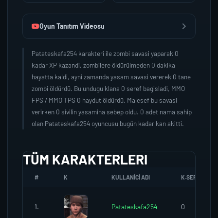
Oyun Tanıtım Videosu
Patateskafa254 karakteri ile zombi savasi yaparak 0
kadar XP kazandi, zombilere öldürülmeden 0 dakika
hayatta kaldi, ayni zamanda yasam savasi vererek 0 tane
zombi öldürdü. Bulundugu klana 0 seref bagisladi, MMO
FPS / MMO TPS 0 haydut öldürdü. Malesef bu savasi
verirken 0 sivilin yasamina sebep oldu. 0 adet nama sahip
olan Patateskafa254 oyuncusu bugün kadar kan akitti.
TÜM KARAKTERLERI
#
K
KULLANICI ADI
K.SEREFI
1.
Patateskafa254
0