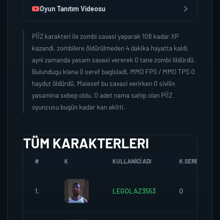
Oyun Tanıtım Videosu
PİİZ karakteri ile zombi savasi yaparak 108 kadar XP
kazandi, zombilere öldürülmeden 4 dakika hayatta kaldi,
ayni zamanda yasam savasi vererek 0 tane zombi öldürdü.
Bulundugu klana 0 seref bagisladi, MMO FPS / MMO TPS 0
haydut öldürdü. Malesef bu savasi verirken 0 sivilin
yasamina sebep oldu. 0 adet nama sahip olan PİİZ
oyuncusu bugün kadar kan akitti.
TÜM KARAKTERLERI
#
K
KULLANICI ADI
K.SEREFI
1.
LEGOLAZ3553
0