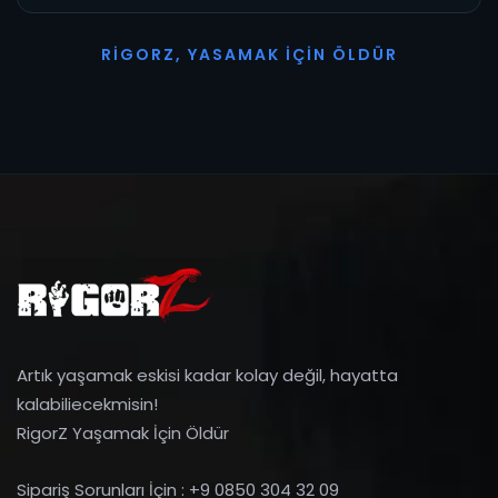
R
I
G
O
R
Z
,
Y
A
S
A
M
A
K
İ
Ç
I
N
Ö
L
D
Ü
R
Artık yaşamak eskisi kadar kolay değil, hayatta
kalabiliecekmisin!
RigorZ Yaşamak İçin Öldür
Sipariş Sorunları İçin : +9 0850 304 32 09