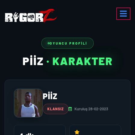
OYUNCU PROFILI
PİİZ
· KARAKTER
PİİZ
Kuruluş 28-02-2023
KLANSIZ