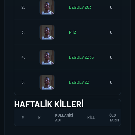
2.
LEGOLAZ53
0
3.
PİİZ
0
4.
LEGOLAZZ35
0
5.
LEGOLAZZ
0
HAFTALIK KILLERI
KULLANICI
ÖLD.
#
K
KILL
ADI
TARIH