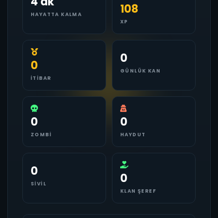
4 dk
108
HAYATTA KALMA
XP
0
0
GÜNLÜK KAN
İTIBAR
0
0
ZOMBI
HAYDUT
0
0
SIVIL
KLAN ŞEREF