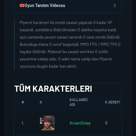
Oyun Tanıtım Videosu
Piyerot karakteri ile zombi savasi yaparak 0 kadar XP
kazandi, zombilere öldürülmeden 0 dakika hayatta kaldi,
ayni zamanda yasam savasi vererek 0 tane zombi öldürdü.
Bulundugu klana 0 seref bagisladi, MMO FPS / MMO TPS 0
haydut öldürdü. Malesef bu savasi verirken 0 sivilin
yasamina sebep oldu. 0 adet nama sahip olan Piyerot
oyuncusu bugün kadar kan akitti.
TÜM KARAKTERLERI
KULLANICI
#
K
K.SEREFI
ADI
1.
ArsanDolay
0