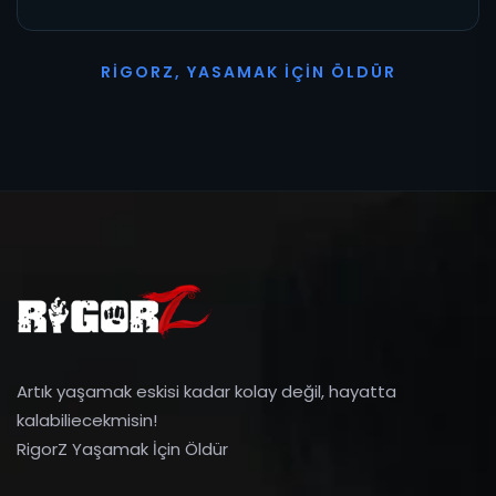
R
I
G
O
R
Z
,
Y
A
S
A
M
A
K
İ
Ç
I
N
Ö
L
D
Ü
R
Artık yaşamak eskisi kadar kolay değil, hayatta
kalabiliecekmisin!
RigorZ Yaşamak İçin Öldür