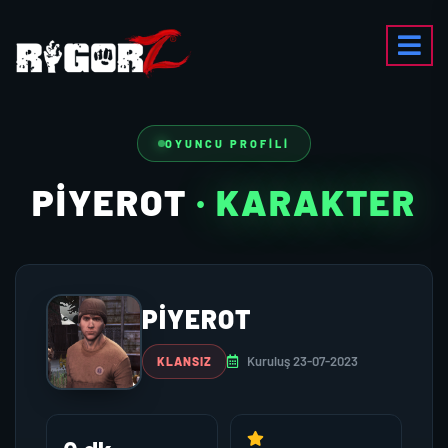
OYUNCU PROFILI
PIYEROT
· KARAKTER
PIYEROT
Kuruluş 23-07-2023
KLANSIZ