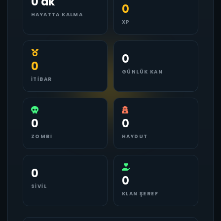
0 dk
0
HAYATTA KALMA
XP
0
0
GÜNLÜK KAN
İTIBAR
0
0
ZOMBI
HAYDUT
0
0
SIVIL
KLAN ŞEREF