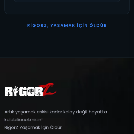
R
I
G
O
R
Z
,
Y
A
S
A
M
A
K
İ
Ç
I
N
Ö
L
D
Ü
R
Artık yaşamak eskisi kadar kolay değil, hayatta
kalabiliecekmisin!
RigorZ Yaşamak İçin Öldür