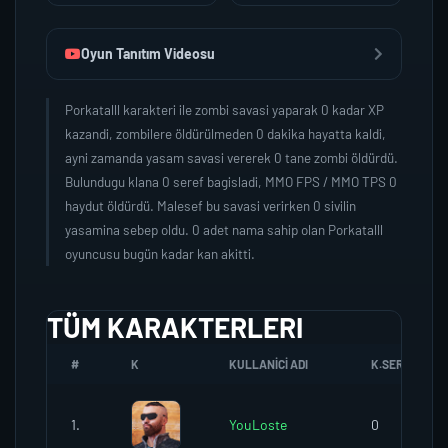
Oyun Tanıtım Videosu
Porkatalll karakteri ile zombi savasi yaparak 0 kadar XP
kazandi, zombilere öldürülmeden 0 dakika hayatta kaldi,
ayni zamanda yasam savasi vererek 0 tane zombi öldürdü.
Bulundugu klana 0 seref bagisladi, MMO FPS / MMO TPS 0
haydut öldürdü. Malesef bu savasi verirken 0 sivilin
yasamina sebep oldu. 0 adet nama sahip olan Porkatalll
oyuncusu bugün kadar kan akitti.
TÜM KARAKTERLERI
#
K
KULLANICI ADI
K.SEREFI
1.
YouLoste
0