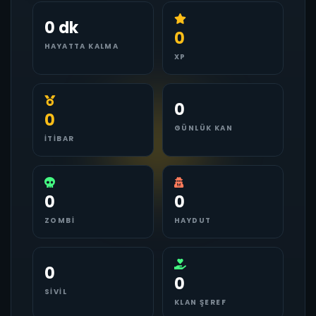
0 dk
0
HAYATTA KALMA
XP
0
0
GÜNLÜK KAN
İTIBAR
0
0
ZOMBI
HAYDUT
0
0
SIVIL
KLAN ŞEREF