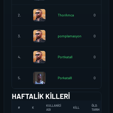
2.
ThorAmca
0
3.
pomplamasyon
0
4.
Portkatall
0
5.
Porkatalll
0
HAFTALIK KILLERI
KULLANICI
ÖLD.
#
K
KILL
ADI
TARIH