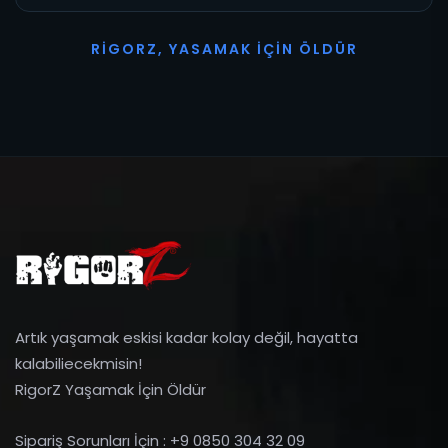
R
I
G
O
R
Z
,
Y
A
S
A
M
A
K
İ
Ç
I
N
Ö
L
D
Ü
R
Artık yaşamak eskisi kadar kolay değil, hayatta
kalabiliecekmisin!
RigorZ Yaşamak İçin Öldür
Sipariş Sorunları İçin : +9 0850 304 32 09