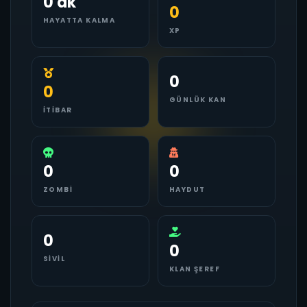
0 dk
0
HAYATTA KALMA
XP
0
0
GÜNLÜK KAN
İTIBAR
0
0
ZOMBI
HAYDUT
0
0
SIVIL
KLAN ŞEREF