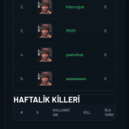
2.
Kilermyjob
0
3.
PROP
0
4.
yawhehee
0
5.
aaaaaaaaao
0
HAFTALIK KILLERI
KULLANICI
ÖLD.
#
K
KILL
ADI
TARIH