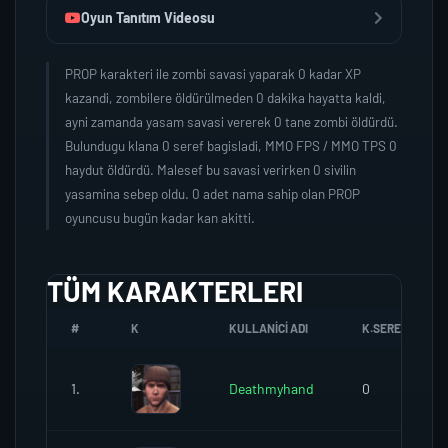
Oyun Tanıtım Videosu
PROP karakteri ile zombi savasi yaparak 0 kadar XP
kazandi, zombilere öldürülmeden 0 dakika hayatta kaldi,
ayni zamanda yasam savasi vererek 0 tane zombi öldürdü.
Bulundugu klana 0 seref bagisladi, MMO FPS / MMO TPS 0
haydut öldürdü. Malesef bu savasi verirken 0 sivilin
yasamina sebep oldu. 0 adet nama sahip olan PROP
oyuncusu bugün kadar kan akitti.
TÜM KARAKTERLERI
#
K
KULLANICI ADI
K.SEREFI
1.
Deathmyhand
0