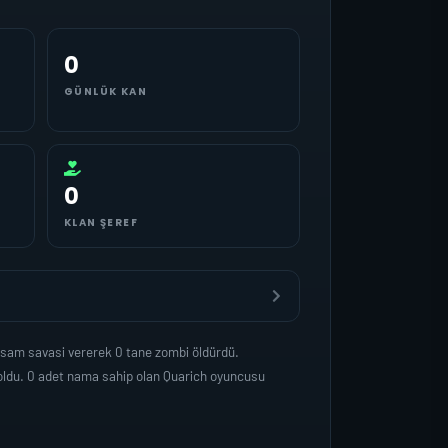
0
GÜNLÜK KAN
0
KLAN ŞEREF
asam savasi vererek 0 tane zombi öldürdü.
oldu. 0 adet nama sahip olan Quarich oyuncusu