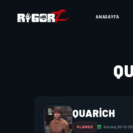
ANASAYFA
Q
QUARICH
Kuruluş 30-12-20
KLANSIZ