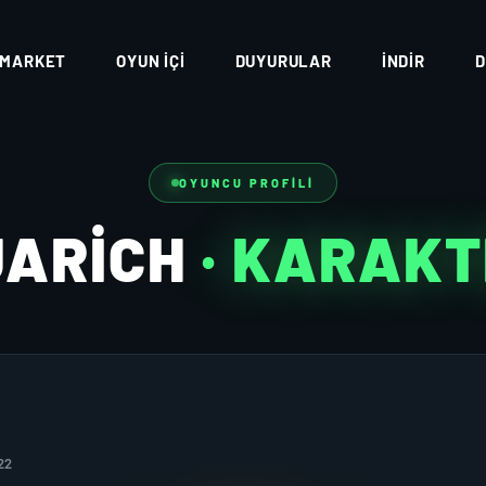
MARKET
OYUN İÇI
DUYURULAR
İNDIR
D
OYUNCU PROFILI
UARICH
· KARAK
22