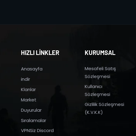
HIZLI LİNKLER
KURUMSAL
Mesafeli Satış
Anasayfa
Sözleşmesi
indir
Kullanıcı
Klanlar
Sözleşmesi
Market
Gizlilik Sözleşmesi
Duyurular
(K.V.K.K)
Sıralamalar
VPNSiz Discord