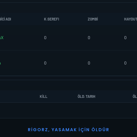
CI ADI
K.SEREFI
ZOMBI
HAYDU
sX
0
0
0
h
0
0
0
KILL
ÖLD. TARIH
ÖL
R
I
G
O
R
Z
,
Y
A
S
A
M
A
K
İ
Ç
I
N
Ö
L
D
Ü
R