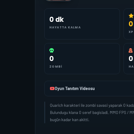
0 dk
0
HAYATTA KALMA
XP
0
0
ZOMBI
HA
Oyun Tanıtım Videosu
Quarich karakteri ile zombi savasi yaparak 0 ka
Bulundugu klana 0 seref bagisladi, MMO FPS / MM
bugün kadar kan akitti.