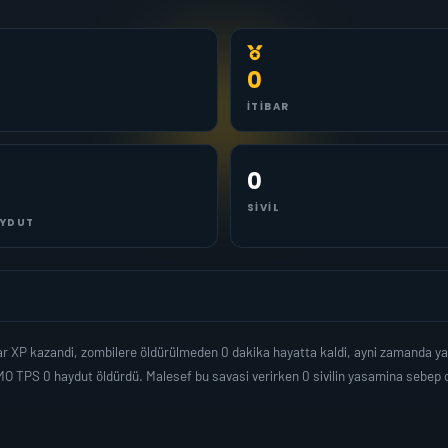
0
İTIBAR
0
SIVIL
YDUT
dar XP kazandi, zombilere öldürülmeden 0 dakika hayatta kaldi, ayni zamanda y
O TPS 0 haydut öldürdü. Malesef bu savasi verirken 0 sivilin yasamina sebep 