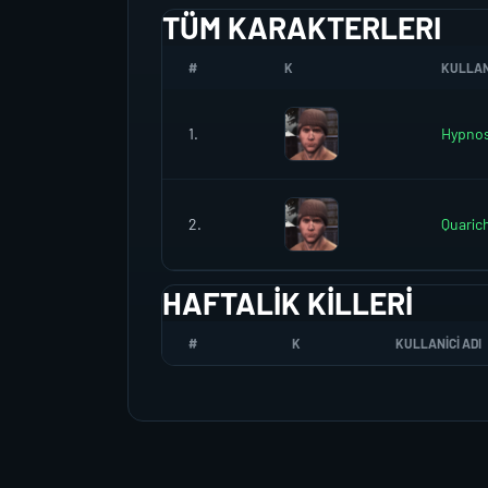
TÜM KARAKTERLERI
#
K
KULLANI
1.
Hypno
2.
Quaric
HAFTALIK KILLERI
#
K
KULLANICI ADI