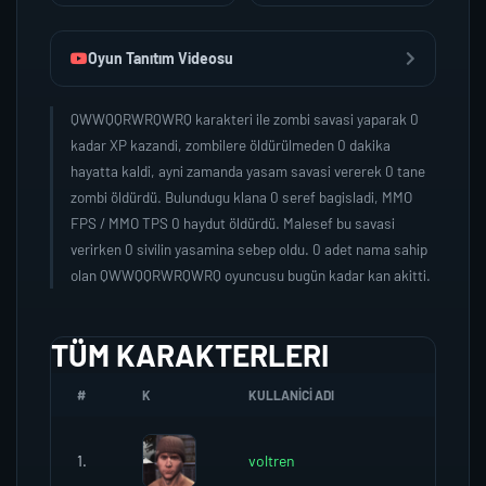
Oyun Tanıtım Videosu
QWWQQRWRQWRQ karakteri ile zombi savasi yaparak 0
kadar XP kazandi, zombilere öldürülmeden 0 dakika
hayatta kaldi, ayni zamanda yasam savasi vererek 0 tane
zombi öldürdü. Bulundugu klana 0 seref bagisladi, MMO
FPS / MMO TPS 0 haydut öldürdü. Malesef bu savasi
verirken 0 sivilin yasamina sebep oldu. 0 adet nama sahip
olan QWWQQRWRQWRQ oyuncusu bugün kadar kan akitti.
TÜM KARAKTERLERI
#
K
KULLANICI ADI
1.
voltren