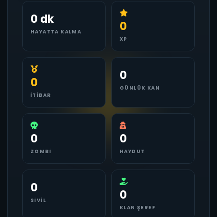
0 dk
0
HAYATTA KALMA
XP
0
0
GÜNLÜK KAN
İTIBAR
0
0
ZOMBI
HAYDUT
0
0
SIVIL
KLAN ŞEREF