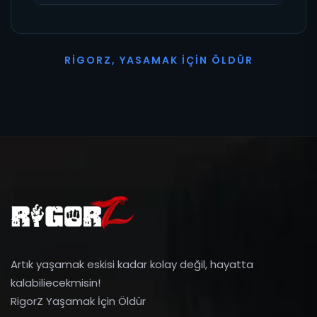
R
I
G
O
R
Z
,
Y
A
S
A
M
A
K
İ
Ç
I
N
Ö
L
D
Ü
R
Artık yaşamak eskisi kadar kolay değil, hayatta
kalabiliecekmisin!
RigorZ Yaşamak İçin Öldür