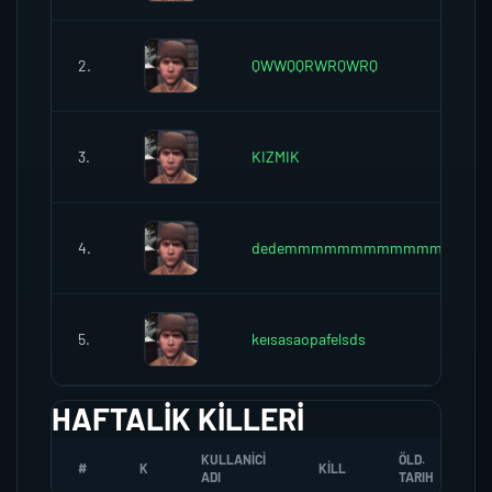
2.
QWWQQRWRQWRQ
3.
KIZMIK
4.
dedemmmmmmmmmmmm
5.
keısasaopafelsds
HAFTALIK KILLERI
KULLANICI
ÖLD.
#
K
KILL
ADI
TARIH