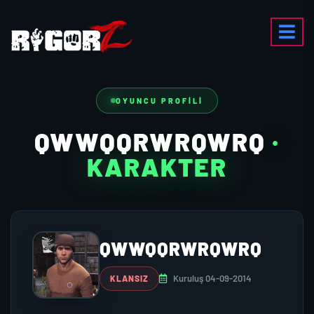
OYUNCU PROFILI
QWWQQRWRQWRQ
·
KARAKTER
QWWQQRWRQWRQ
Kuruluş 04-09-2014
KLANSIZ