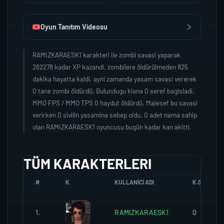
Oyun Tanıtım Videosu
RAMIZKARAESK1 karakteri ile zombi savasi yaparak
262278 kadar XP kazandi, zombilere öldürülmeden 825
dakika hayatta kaldi, ayni zamanda yasam savasi vererek
0 tane zombi öldürdü. Bulundugu klana 0 seref bagisladi,
MMO FPS / MMO TPS 0 haydut öldürdü. Malesef bu savasi
verirken 0 sivilin yasamina sebep oldu. 0 adet nama sahip
olan RAMIZKARAESK1 oyuncusu bugün kadar kan akitti.
TÜM KARAKTERLERI
#
K
KULLANICI ADI
K.SEREFI
1.
RAMIZKARAESK1
0