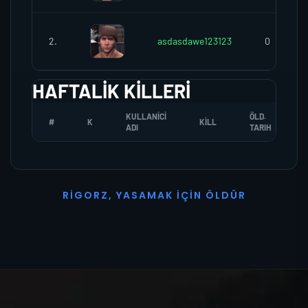
2.
asdasdawe123123
0
HAFTALIK KILLERI
KULLANICI
ÖLD.
#
K
KILL
ADI
TARIH
R
I
G
O
R
Z
,
Y
A
S
A
M
A
K
İ
Ç
I
N
Ö
L
D
Ü
R