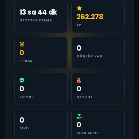
13 sa 44 dk
262.278
HAYATTA KALMA
XP
0
0
GÜNLÜK KAN
İTIBAR
0
0
ZOMBI
HAYDUT
0
0
SIVIL
KLAN ŞEREF