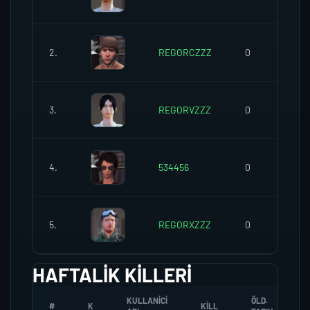
2.
REGORCZZZ
0
3.
REGORVZZZ
0
4.
534456
0
5.
REGORXZZZ
0
HAFTALIK KILLERI
KULLANICI
ÖLD.
#
K
KILL