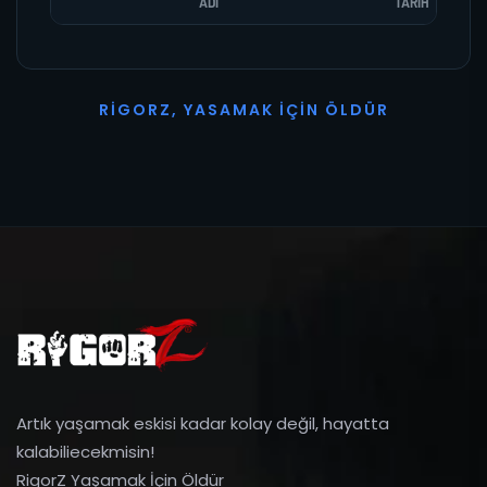
ADI
TARIH
R
I
G
O
R
Z
,
Y
A
S
A
M
A
K
İ
Ç
I
N
Ö
L
D
Ü
R
Artık yaşamak eskisi kadar kolay değil, hayatta
kalabiliecekmisin!
RigorZ Yaşamak İçin Öldür