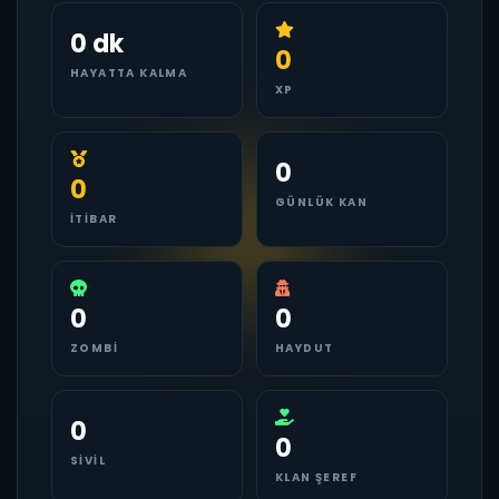
0 dk
0
HAYATTA KALMA
XP
0
0
GÜNLÜK KAN
İTIBAR
0
0
ZOMBI
HAYDUT
0
0
SIVIL
KLAN ŞEREF