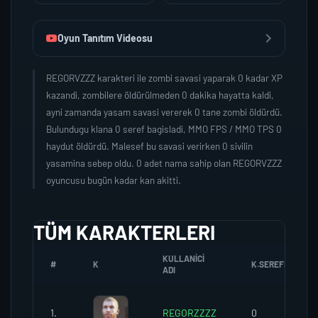
Oyun Tanıtım Videosu
REGORVZZZ karakteri ile zombi savasi yaparak 0 kadar XP
kazandi, zombilere öldürülmeden 0 dakika hayatta kaldi,
ayni zamanda yasam savasi vererek 0 tane zombi öldürdü.
Bulundugu klana 0 seref bagisladi, MMO FPS / MMO TPS 0
haydut öldürdü. Malesef bu savasi verirken 0 sivilin
yasamina sebep oldu. 0 adet nama sahip olan REGORVZZZ
oyuncusu bugün kadar kan akitti.
TÜM KARAKTERLERI
KULLANICI
#
K
K.SEREFI
ADI
1.
REGORZZZZ
0