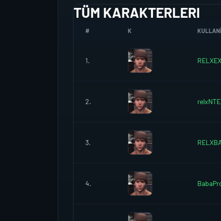
TÜM KARAKTERLERI
#
K
KULLANI
1.
RELXE
2.
relxNT
3.
RELXB
4.
BabaPr