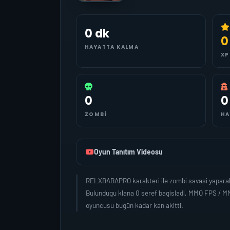
0 dk
0
HAYATTA KALMA
XP
0
0
ZOMBI
HA
Oyun Tanıtım Videosu
RELXBABAPRO karakteri ile zombi savasi yaparak
Bulundugu klana 0 seref bagisladi, MMO FPS / M
oyuncusu bugün kadar kan akitti.