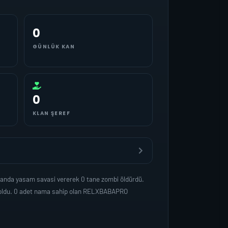
0
GÜNLÜK KAN
0
KLAN ŞEREF
manda yasam savasi vererek 0 tane zombi öldürdü.
p oldu. 0 adet nama sahip olan RELXBABAPRO