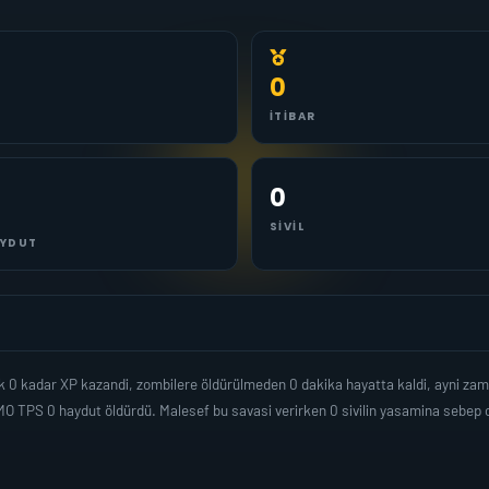
0
İTIBAR
0
SIVIL
YDUT
 0 kadar XP kazandi, zombilere öldürülmeden 0 dakika hayatta kaldi, ayni za
MO TPS 0 haydut öldürdü. Malesef bu savasi verirken 0 sivilin yasamina sebe