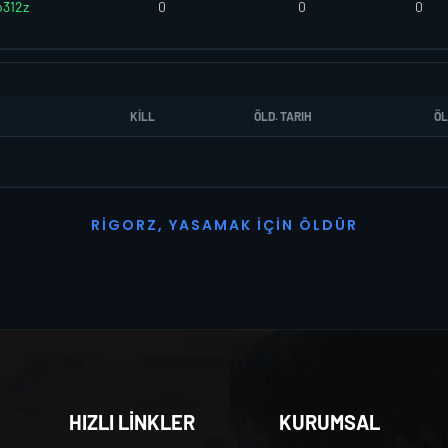
o312z
0
0
0
KILL
ÖLD. TARIH
ÖL
R
I
G
O
R
Z
,
Y
A
S
A
M
A
K
İ
Ç
I
N
Ö
L
D
Ü
R
HIZLI LİNKLER
KURUMSAL