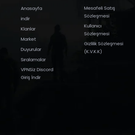
Mesafeli Satış
Anasayfa
Sözleşmesi
indir
Kullanıcı
Klanlar
Sözleşmesi
Market
Gizlilik Sözleşmesi
Duyurular
(K.V.K.K)
Sıralamalar
VPNSiz Discord
Giriş İndir