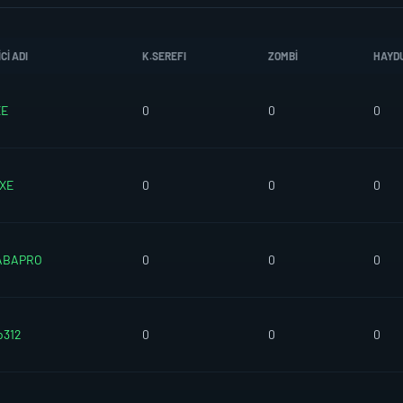
CI ADI
K.SEREFI
ZOMBI
HAYD
XE
0
0
0
EXE
0
0
0
ABAPRO
0
0
0
o312
0
0
0