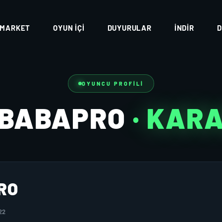
MARKET
OYUN İÇI
DUYURULAR
İNDIR
D
OYUNCU PROFILI
XBABAPRO
· KAR
RO
22