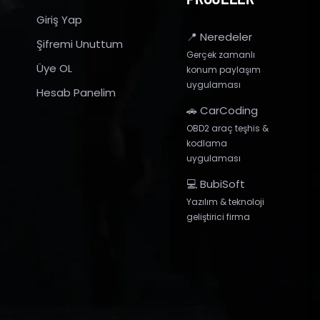
Giriş Yap
📍 Neredeler
Şifremi Unuttum
Gerçek zamanlı
Üye OL
konum paylaşım
uygulaması
Hesab Panelim
🚗 CarCoding
OBD2 araç teşhis &
kodlama
uygulaması
💻 BubiSoft
Yazılım & teknoloji
geliştirici firma