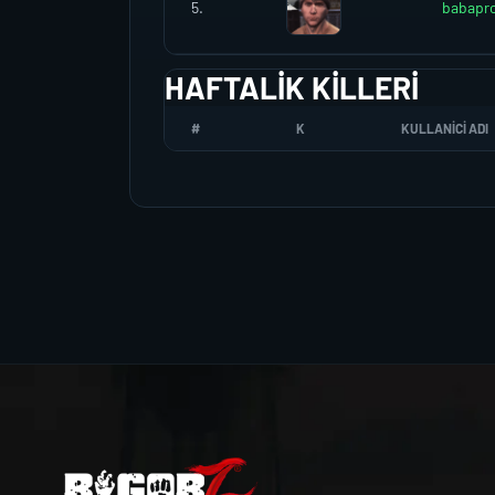
5.
babapr
HAFTALIK KILLERI
#
K
KULLANICI ADI