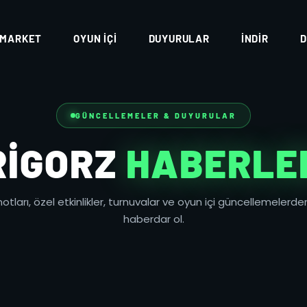
MARKET
OYUN İÇI
DUYURULAR
İNDIR
D
GÜNCELLEMELER & DUYURULAR
RIGORZ
HABERLE
tları, özel etkinlikler, turnuvalar ve oyun içi güncellemelerden
haberdar ol.