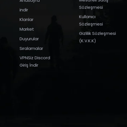
Anasayfa
Sözleşmesi
indir
Kullanıcı
Klanlar
Sözleşmesi
Market
Gizlilik Sözleşmesi
Duyurular
(K.V.K.K)
Sıralamalar
VPNSiz Discord
Giriş İndir