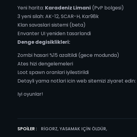
Yeni harita:
Karadeniz Limani
(PvP bolgesi)
3 yeni silah: AK-12, SCAR-H, Kar98k
Klan savaslari sistemi (beta)
Envanter UI yeniden tasarlandi
Denge degisiklikleri:
Zombi hasari %15 azaltildi (gece modunda)
Ates hizi dengelemeleri
Loot spawn oranlari iyilestirildi
Detayli yama notlari icin web sitemizi ziyaret edi
Iyi oyunlar!
SPOILER :
RIGORZ, YASAMAK IÇIN ÖLDÜR
,