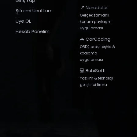
Giriş Yap
📍 Neredeler
Şifremi Unuttum
Gerçek zamanlı
Üye OL
konum paylaşım
uygulaması
Hesab Panelim
🚗 CarCoding
OBD2 araç teşhis &
kodlama
uygulaması
💻 BubiSoft
Yazılım & teknoloji
geliştirici firma